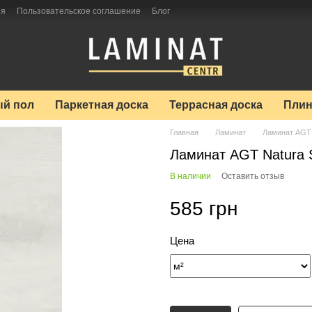
ия
Пользовательское соглашение
Блог
й пол
Паркетная доска
Террасная доска
Плин
Главная
Ламинат
Ламинат AGT
Ламинат AGT Natura 
В наличии
Оставить отзыв
585 грн
Цена