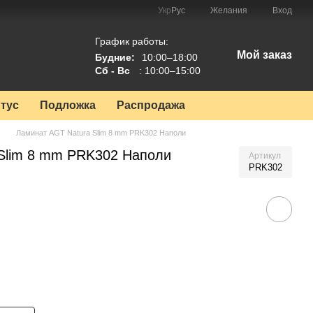
Укр
Рус
Желания
Вход
График работы:
Мой заказ
Будние:
10:00–18:00
Сб - Вс
: 10:00–15:00
тус
Подложка
Распродажа
Ламинат AGT Natura Slim 8 mm PRK302 Наполи
Slim 8 mm PRK302 Наполи
Артикул
PRK302