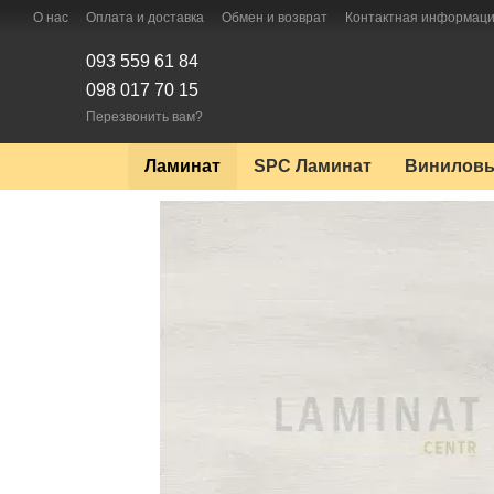
Перейти к основному контенту
О нас
Оплата и доставка
Обмен и возврат
Контактная информац
093 559 61 84
098 017 70 15
Перезвонить вам?
Ламинат
SPC Ламинат
Виниловы