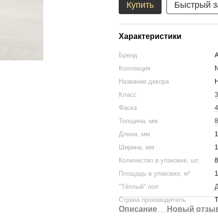
Купить
Быстрый з
Характеристики
Бренд
Коллекция
N
Название декора
Класс
3
Фаска
4
Толщина, мм
8
Длина, мм
1
Ширина, мм
1
Количество в упаковке, шт.
8
Площадь в упаковке, м²
1
"Тёплый" пол
Д
Страна производитель
Т
Описание
Новый отзыв