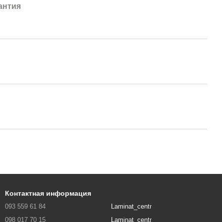
антия
Контактная информация
093 559 61 84
Laminat_centr
098 017 70 15
Laminat_centr