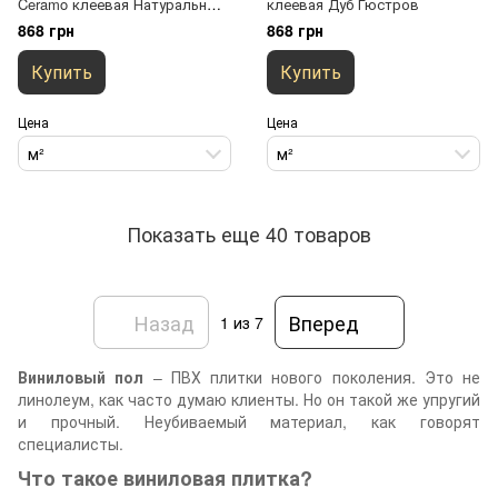
Ceramo клеевая Натуральный
клеевая Дуб Гюстров
камень
868 грн
868 грн
Купить
Купить
Цена
Цена
м²
м²
Показать еще 40 товаров
Назад
Вперед
1
из 7
Виниловый пол
– ПВХ плитки нового поколения. Это не
линолеум, как часто думаю клиенты. Но он такой же упругий
и прочный. Неубиваемый материал, как говорят
специалисты.
Что такое виниловая плитка?