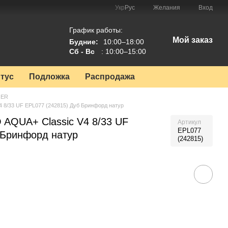
Укр
Рус
Желания
Вход
График работы:
Мой заказ
Будние:
10:00–18:00
Сб - Вс
: 10:00–15:00
тус
Подложка
Распродажа
GER
8/33 UF EPL077 (242815) Дуб Бринфорд натур
AQUA+ Classic V4 8/33 UF
Артикул
EPL077
 Бринфорд натур
(242815)