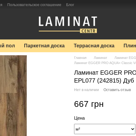
ия
Пользовательское соглашение
Блог
й пол
Паркетная доска
Террасная доска
Плин
Главная
Ламинат
Ламинат EG
Ламинат EGGER PRO AQUA+ Classic V4 
Ламинат EGGER PRO 
EPL077 (242815) Дуб
Нет в наличии
Оставить отзыв
667 грн
Цена