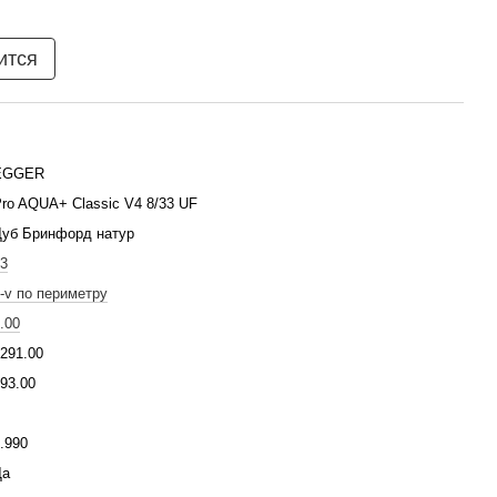
ится
EGGER
ro AQUA+ Classic V4 8/33 UF
Дуб Бринфорд натур
3
-v по периметру
.00
291.00
93.00
.990
Да