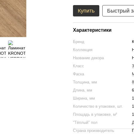
Купить
Быстрый з
Характеристики
Бренд
Коллекция
Название декора
H
Класс
3
Фаска
Толщина, мм
8
Длина, мм
6
Ширина, мм
1
Количество в упаковке, шт.
1
Площадь в упаковке, м²
1
"Тёплый" пол
Д
Страна производитель