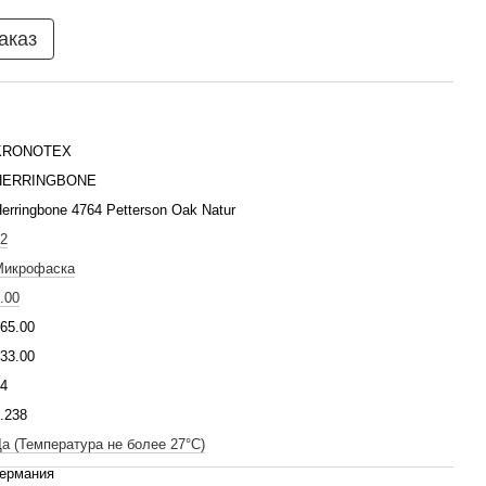
аказ
KRONOTEX
HERRINGBONE
erringbone 4764 Petterson Oak Natur
2
Микрофаска
.00
65.00
33.00
4
.238
а (Температура не более 27°C)
Германия