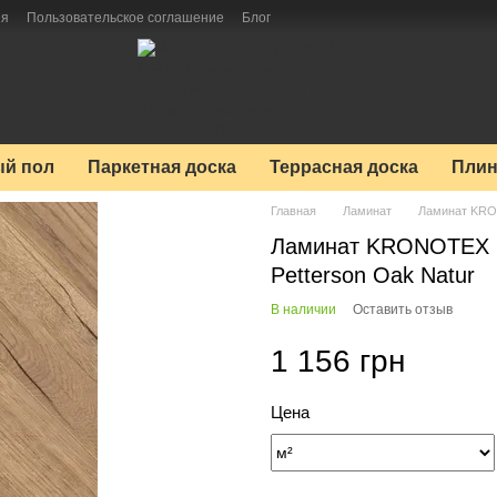
ия
Пользовательское соглашение
Блог
й пол
Паркетная доска
Террасная доска
Плин
Главная
Ламинат
Ламинат KR
Ламинат KRONOTEX
Petterson Oak Natur
В наличии
Оставить отзыв
1 156 грн
Цена