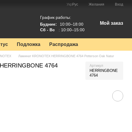
Укр
Рус
Желания
Вход
График работы:
Мой заказ
Будние:
10:00–18:00
Сб - Вс
: 10:00–15:00
тус
Подложка
Распродажа
ONOTEX
Ламинат KRONOTEX HERRINGBONE 4764 Petterson Oak Natur
 HERRINGBONE 4764
Артикул
HERRINGBONE
4764