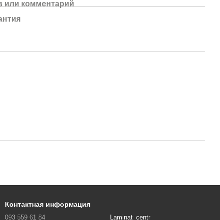
 или комментарий
антия
Контактная информация
093 559 61 84
Laminat_centr