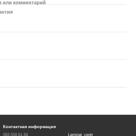
 или комментарий
антия
Контактная информация
093 559 61 84
Laminat_centr