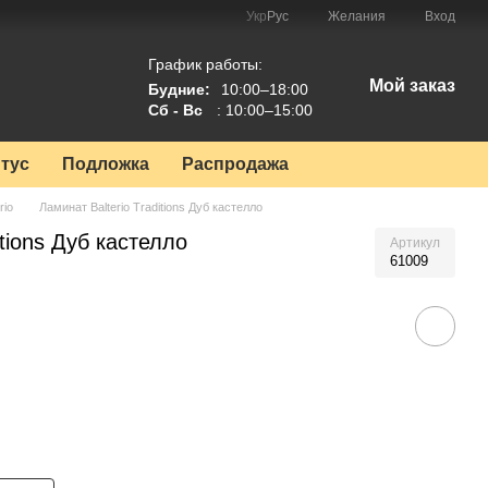
Укр
Рус
Желания
Вход
График работы:
Мой заказ
Будние:
10:00–18:00
Сб - Вс
: 10:00–15:00
тус
Подложка
Распродажа
rio
Ламинат Balterio Traditions Дуб кастелло
itions Дуб кастелло
Артикул
61009