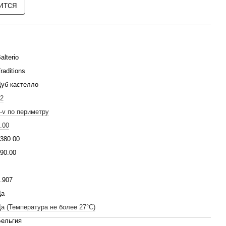
ится
alterio
raditions
уб кастелло
2
-v по периметру
.00
380.00
90.00
.907
Да
а (Температура не более 27°C)
Бельгия