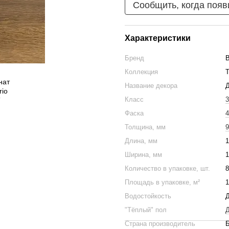
Сообщить, когда появ
Характеристики
Бренд
B
Коллекция
T
Название декора
Д
Класс
3
Фаска
4
Толщина, мм
9
Длина, мм
1
Ширина, мм
1
Количество в упаковке, шт.
8
Площадь в упаковке, м²
1
Водостойкость
"Тёплый" пол
Д
Страна производитель