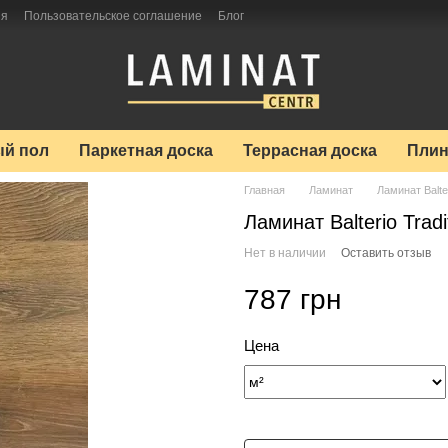
ия
Пользовательское соглашение
Блог
й пол
Паркетная доска
Террасная доска
Плин
Главная
Ламинат
Ламинат Balte
Ламинат Balterio Trad
Нет в наличии
Оставить отзыв
787 грн
Цена