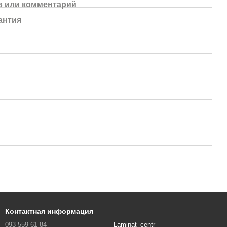
 или комментарий
антия
Контактная информация
093 559 61 84
Laminat_centr