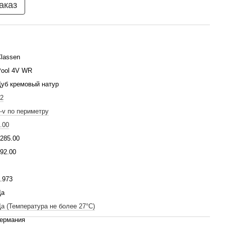
аказ
lassen
Pool 4V WR
уб кремовый натур
2
-v по периметру
.00
285.00
92.00
.973
Да
а (Температура не более 27°C)
Германия