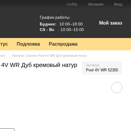
Укр
Рус
Желания
Вход
График работы:
Мой заказ
Будние:
10:00–18:00
Сб - Вс
: 10:00–15:00
тус
Подложка
Распродажа
sen
Ламинат Classen Pool 4V WR Дуб кремовый натур
l 4V WR Дуб кремовый натур
Артикул
Pool 4V WR 52355