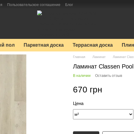
ия
Пользовательское соглашение
Блог
й пол
Паркетная доска
Террасная доска
Плин
Главная
Ламинат
Ламинат Clas
Ламинат Classen Poo
В наличии
Оставить отзыв
670 грн
Цена