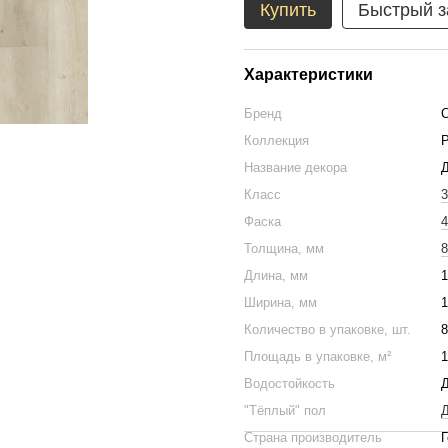
Купить
Быстрый з
Характеристики
Бренд
C
Коллекция
Название декора
Д
Класс
3
Фаска
4
Толщина, мм
8
Длина, мм
1
Ширина, мм
1
Количество в упаковке, шт.
8
Площадь в упаковке, м²
1
Водостойкость
"Тёплый" пол
Д
Страна производитель