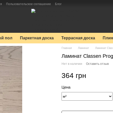
ия
Пользовательское соглашение
Блог
й пол
Паркетная доска
Террасная доска
Плин
Главная
Ламинат
Ламинат Clas
Ламинат Classen Prog
Нет в наличии
Оставить отзыв
364 грн
Цена