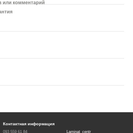
 или комментарий
антия
Контактная информация
093 559 61 84
Laminat_centr