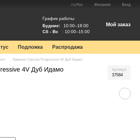
Укр
Рус
Желания
Вход
График работы:
Мой заказ
Будние:
10:00–18:00
Сб - Вс
: 10:00–15:00
тус
Подложка
Распродажа
sen
Ламинат Classen Progressive 4V Дуб Идамо
ressive 4V Дуб Идамо
Артикул
37584