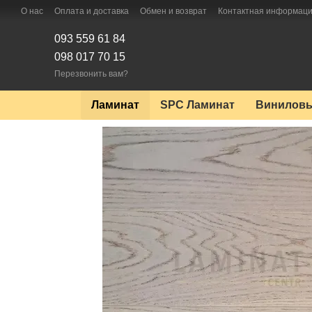
Перейти к основному контенту
О нас
Оплата и доставка
Обмен и возврат
Контактная информац
093 559 61 84
098 017 70 15
Перезвонить вам?
Ламинат
SPC Ламинат
Виниловы