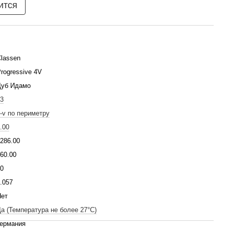
ится
lassen
rogressive 4V
Дуб Идамо
3
-v по периметру
.00
286.00
60.00
0
.057
Нет
а (Температура не более 27°C)
Германия