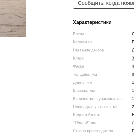
Сообщить, когда появ
Характеристики
Бренд
C
Коллекция
P
Название декора
Класс
3
Фаска
4
Толщина, мм
8
Длина, мм
1
Ширина, мм
1
Количество в упаковке, шт.
1
Площадь в упаковке, м²
2
Водостойкость
"Тёплый" пол
Д
Страна производитель