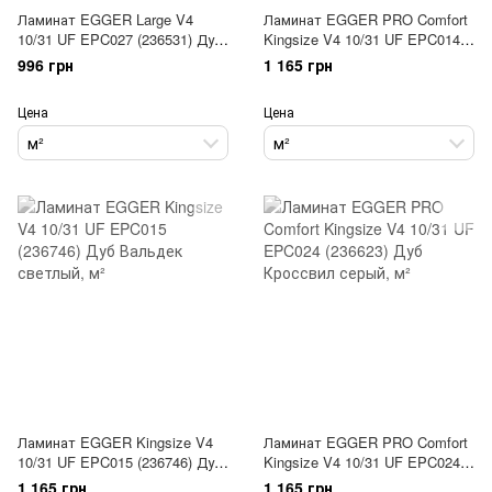
Ламинат EGGER Large V4
Ламинат EGGER PRO Comfort
10/31 UF EPC027 (236531) Дуб
Kingsize V4 10/31 UF EPC014
Мадура
(236777) Дуб Вальдек натур
996 грн
1 165 грн
Цена
Цена
м²
м²
Ламинат EGGER Kingsize V4
Ламинат EGGER PRO Comfort
10/31 UF EPC015 (236746) Дуб
Kingsize V4 10/31 UF EPC024
Вальдек светлый
(236623) Дуб Кроссвил серый
1 165 грн
1 165 грн