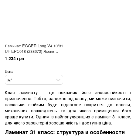
Ламинат EGGER Long V4 10/31
UF EPC018 (238672) Ясень
Тегернський
1 234 грн
Цена
м²
Клас ламінату – це показник його зносостійкості і
призначення. Тобто, залежно від класу, ми може визначити,
наскільки стійким буде підлогове покриття до вологи,
механічних пошкоджень та для якого приміщення його
краще купити. Одним із найпопулярніших є ламінат 31 класу,
для якого характерні хороша якість і доступна ціна.
Ламинат 31 класс: структура и особенности