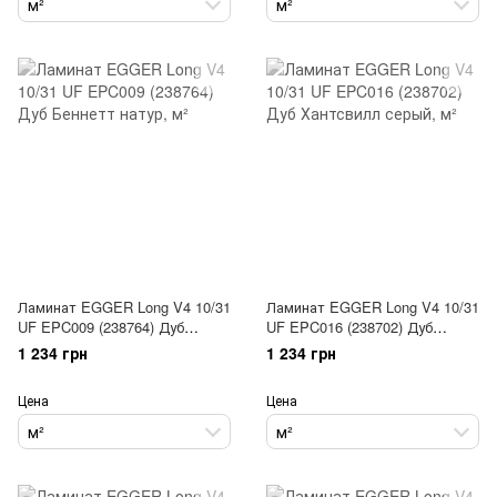
м²
м²
Ламинат EGGER Long V4 10/31
Ламинат EGGER Long V4 10/31
UF EPC009 (238764) Дуб
UF EPC016 (238702) Дуб
Беннетт натур
Хантсвилл серый
1 234 грн
1 234 грн
Цена
Цена
м²
м²