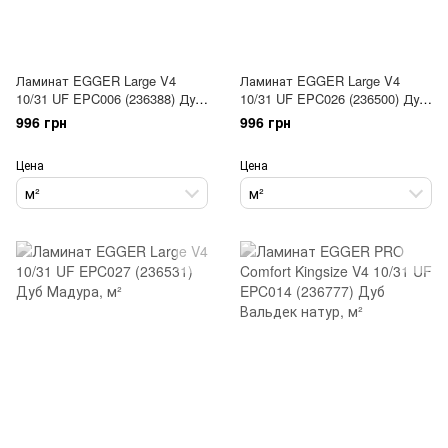
Ламинат EGGER Large V4
Ламинат EGGER Large V4
10/31 UF EPC006 (236388) Дуб
10/31 UF EPC026 (236500) Дуб
Уолтем серый
Кантон натур
996 грн
996 грн
Цена
Цена
м²
м²