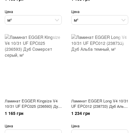
Цена
Цена
м²
м²
Ламинат EGGER Kingsize V4
Ламинат EGGER Long V4 10/31
10/31 UF EPC025 (236593) Дуб
UF EPC012 (238733) Дуб Альба
Сомерсет серый
темный
1 165 грн
1 234 грн
Цена
Цена