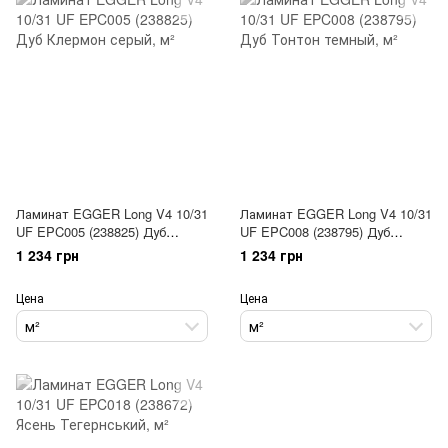
Ламинат EGGER Long V4 10/31
Ламинат EGGER Long V4 10/31
UF EPC005 (238825) Дуб
UF EPC008 (238795) Дуб
Клермон серый
Тонтон темный
1 234 грн
1 234 грн
Цена
Цена
м²
м²