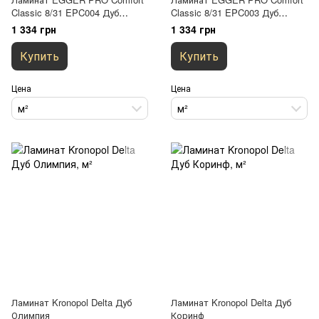
Classic 8/31 EPC004 Дуб
Classic 8/31 EPC003 Дуб
Клермон коричневый
Клермон натур
1 334 грн
1 334 грн
Купить
Купить
Цена
Цена
м²
м²
Ламинат Kronopol Delta Дуб
Ламинат Kronopol Delta Дуб
Олимпия
Коринф