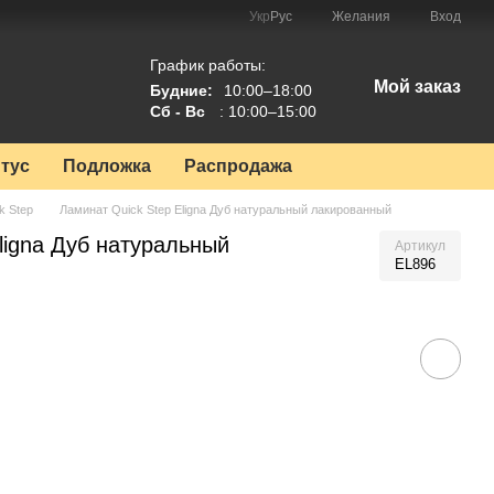
Укр
Рус
Желания
Вход
График работы:
Мой заказ
Будние:
10:00–18:00
Сб - Вс
: 10:00–15:00
тус
Подложка
Распродажа
k Step
Ламинат Quick Step Eligna Дуб натуральный лакированный
ligna Дуб натуральный
Артикул
EL896