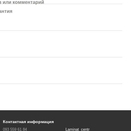
 или комментарий
антия
Контактная информация
093 559 61 84
Laminat_centr