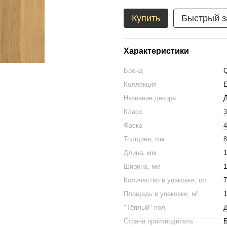
Купить
Быстрый з
Характеристики
Бренд
Q
Коллекция
E
Название декора
Д
Класс
3
Фаска
4
Толщина, мм
8
Длина, мм
1
Ширина, мм
1
Количество в упаковке, шт.
7
Площадь в упаковке, м²
1
"Тёплый" пол
Д
Страна производитель