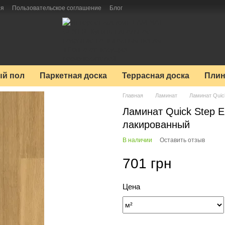
ия
Пользовательское соглашение
Блог
й пол
Паркетная доска
Террасная доска
Плин
Главная
Ламинат
Ламинат Quic
Ламинат Quick Step E
лакированный
В наличии
Оставить отзыв
701 грн
Цена