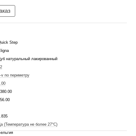
аказ
uick Step
ligna
уб натуральный лакированный
2
-v по периметру
.00
380.00
56.00
.835
а (Температура не более 27°C)
Бельгия