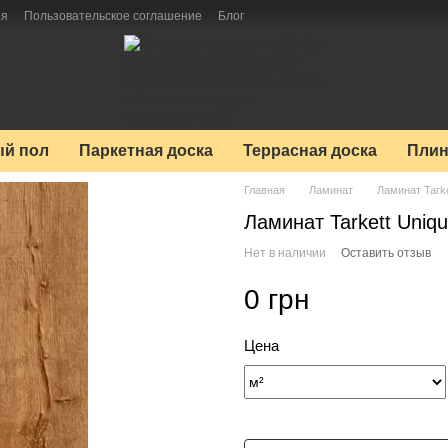
ия
Пользовательское соглашение
Блог
й пол
Паркетная доска
Террасная доска
Плин
Главная
Ламинат
Ламинат Tarke
Ламинат Tarkett Uniq
Нет в наличии
Оставить отзыв
0 грн
Цена