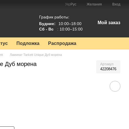
Укр
Рус
Желания
Вход
График работы:
Мой заказ
Будние:
10:00–18:00
Сб - Вс
: 10:00–15:00
тус
Подложка
Распродажа
tt
Ламинат Tarkett Unique Дуб морена
ue Дуб морена
Артикул
42208476