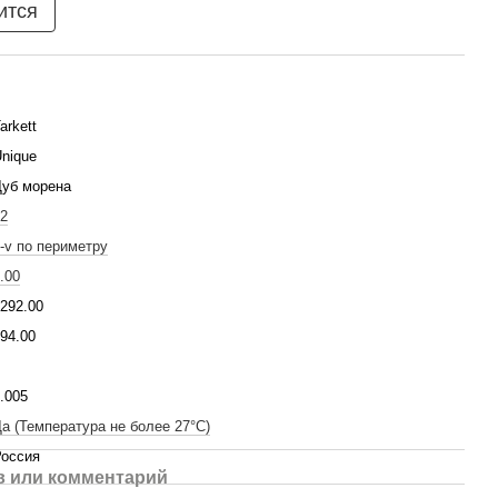
ится
arkett
nique
Дуб морена
2
-v по периметру
.00
292.00
94.00
.005
а (Температура не более 27°C)
Россия
 или комментарий