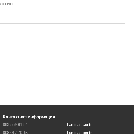
антия
Контактная информация
093 559 61 84
Laminat_centr
098 017 70 15
Laminat_centr