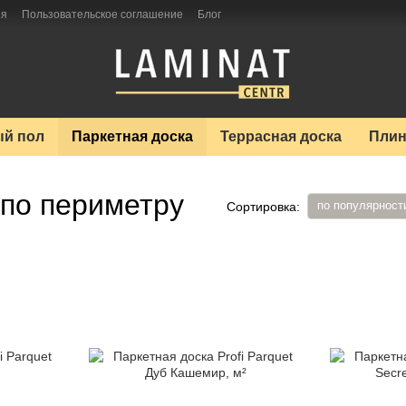
ия
Пользовательское соглашение
Блог
й пол
Паркетная доска
Террасная доска
Плин
 по периметру
по популярност
Сортировка: