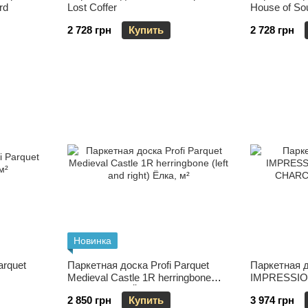
rd
Lost Coffer
House of So
2 728 грн
Купить
2 728 грн
Новинка
arquet
Паркетная доска Profi Parquet
Паркетная д
Medieval Castle 1R herringbone
IMPRESSIO
(left and right) Ёлка
CHARCOAL
2 850 грн
Купить
3 974 грн