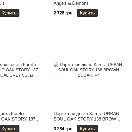
uls
Angels & Demons
Купить
2 728 грн
Купить
оска Karelia
Паркетная доска Karelia URBAN
 OAK STORY 187
SOUL OAK STORY 138 BROWN
 GREY 5G
SUGAR
Купить
3 234 грн
Купить