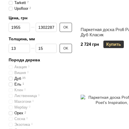
Tarkett
7
Upofloor
2
Цена, грн
От Цена, грн
До Цена, грн
OK
Паркетная доска Profi P
Дуб Класик
Толщина, мм
2 724 грн
Купить
От Толщина, мм
До Толщина, мм
OK
Порода дерева
Акация
0
Вишня
0
Дуб
35
Ель
1
Клен
0
Лиственница
0
Махогони
0
Мербау
0
Орех
2
Сосна
0
Экзотика
0