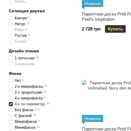
Ясень
0
Новинка
Селекция дерева
Паркетная доска Profi P
Кантри
6
Poet's Inspiration
Натур
15
2 728 грн
Купить
Робуст
0
Рустик
5
Селект
0
Дизайн планки
1 полосная
38
3 полосная
0
Фаска
Нет
1
2-v микрофаска
33
2-v продольная
54
4-v микрофаска
3
4-v по периметру
38
Без фаски
215
С фаской
79
Новинка
Микрофаска
3
Минифаска
10
Паркетная доска Profi P