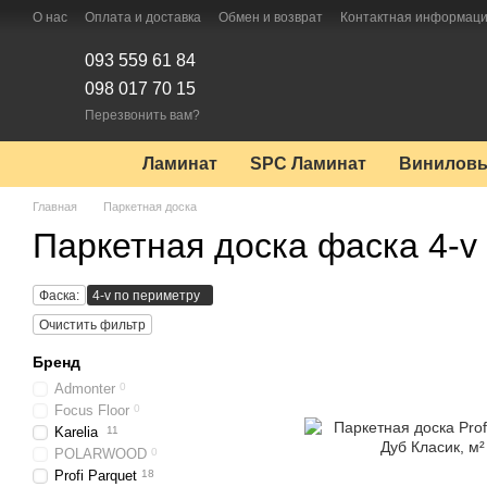
Перейти к основному контенту
О нас
Оплата и доставка
Обмен и возврат
Контактная информац
093 559 61 84
098 017 70 15
Перезвонить вам?
Ламинат
SPC Ламинат
Виниловы
Главная
Паркетная доска
Паркетная доска фаска 4-v
Фаска:
4-v по периметру
Очистить фильтр
Бренд
Admonter
0
Focus Floor
0
Karelia
11
POLARWOOD
0
Profi Parquet
18