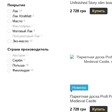
Unfinished Story slim boa
Покрытие
2 728 грн
Купить
Лак
14
Лак XtraMatt
2
Масло
4
Маслобраш
0
Матовый Лак
5
Полуматовый Лак
0
Эко-масло
12
Страна производитель
Австрия
0
Сербія
7
Польша
18
Финляндия
13
Новинка
Паркетная доска Profi P
Medieval Castle
2 728 грн
Купить