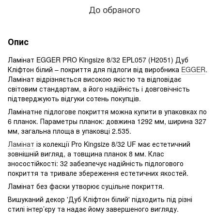
До обраного
Опис
Ламінат EGGER PRO Kingsize 8/32 EPL057 (H2051) Дуб
Кліфтон білий – покриття для підлоги від виробника
EGGER
.
Ламінат відрізняється високою якістю та відповідає
світовим стандартам, а його надійність і довговічність
підтверджують відгуки сотень покупців.
Ламінатне підлогове покриття можна купити в упаковках по
6 планок. Параметры планок: довжина 1292 мм, ширина 327
мм, загальна площа в упаковці 2.535.
Ламінат
із колекції Pro Kingsize 8/32 UF має естетичний
зовнішній вигляд, а товщина планок 8 мм. Клас
зносостійкості: 32 забезпечує надійність підлогового
покриття та тривале збереження естетичних якостей.
Ламінат без фаски утворює суцільне покриття.
Вишуканий декор 'Дуб Кліфтон білий' підходить під різні
стилі інтер’єру та надає йому завершеного вигляду.