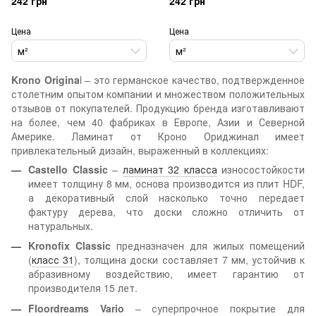
242 грн
242 грн
Цена
Цена
м²
м²
Krono Origina
l – это германское качество, подтвержденное
столетним опытом компании и множеством положительных
отзывов от покупателей. Продукцию бренда изготавливают
на более, чем 40 фабриках в Европе, Азии и Северной
Америке. Ламинат от Кроно Ориджинал имеет
привлекательный дизайн, выраженный в коллекциях:
Castello Classic
–
ламинат 32 класса
износостойкости
имеет толщину 8 мм, основа производится из плит HDF,
а декоративный слой насколько точно передает
фактуру дерева, что доски сложно отличить от
натуральных.
Kronofix Classic
предназначен для жилых помещений
(
класс 31
), толщина доски составляет 7 мм, устойчив к
абразивному воздействию, имеет гарантию от
производителя 15 лет.
Floordreams Vario
– суперпрочное покрытие для