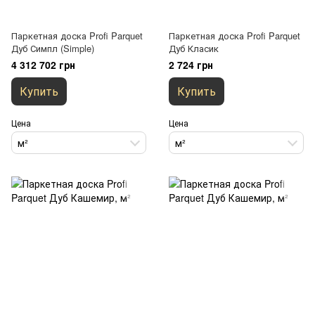
Паркетная доска Profi Parquet
Паркетная доска Profi Parquet
Дуб Симпл (Simple)
Дуб Класик
4 312 702 грн
2 724 грн
Купить
Купить
Цена
Цена
м²
м²