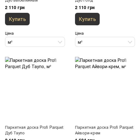
2 110 грн
2 110 грн
Купить
Купить
Цена
Цена
м²
м²
Паркетная доска Profi Parquet
Паркетная доска Profi Parquet
Дуб Таупо
Айвори-крем