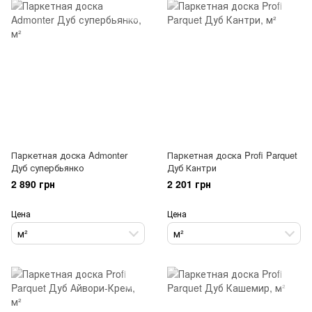
Паркетная доска Admonter
Паркетная доска Profi Parquet
Дуб супербьянко
Дуб Кантри
2 890 грн
2 201 грн
Цена
Цена
м²
м²