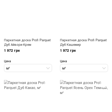
Паркетная доска Profi Parquet
Паркетная доска Profi Parquet
Дуб Айвори-Крем
Дуб Кашемир
1 972 грн
1 972 грн
Цена
Цена
м²
м²