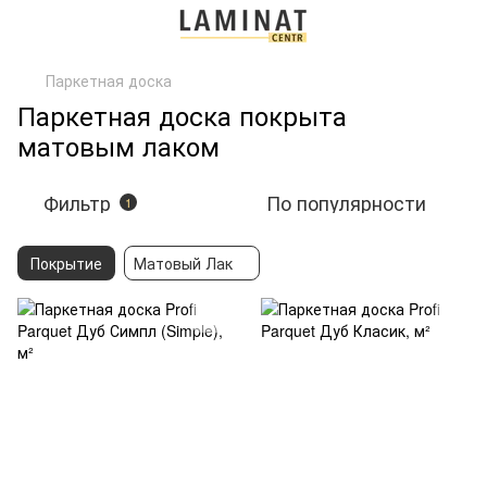
Паркетная доска
Паркетная доска покрыта
матовым лаком
Фильтр
По популярности
1
Покрытие
Матовый Лак