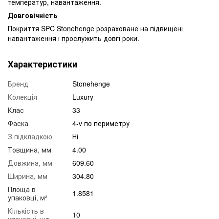
температур, навантаження.
Довговічність
Покриття SPC Stonehenge розраховане на підвищені
навантаження і прослужить довгі роки.
Характеристики
Бренд
Stonehenge
Колекція
Luxury
Клас
33
Фаска
4-v по периметру
З підкладкою
Ні
Товщина, мм
4.00
Довжина, мм
609.60
Ширина, мм
304.80
Площа в
1.8581
упаковці, м²
Кількість в
10
упаковці, шт.