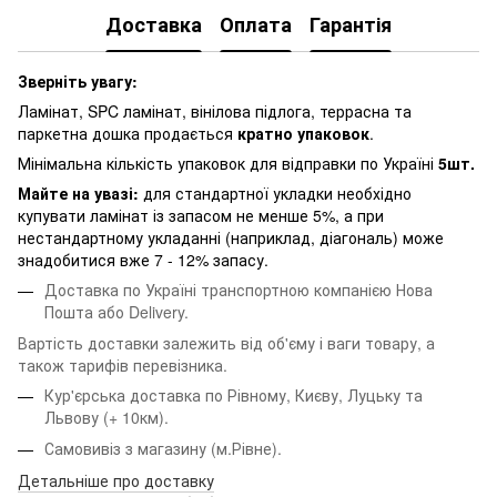
Доставка
Оплата
Гарантія
Зверніть увагу:
Ламінат, SPC ламінат, вінілова підлога, террасна та
паркетна дошка продається
кратно упаковок
.
Мінімальна кількість упаковок для відправки по Україні
5шт.
Майте на увазі:
для стандартної укладки необхідно
купувати ламінат із запасом не менше 5%, а при
нестандартному укладанні (наприклад, діагональ) може
знадобитися вже 7 - 12% запасу.
Доставка по Україні транспортною компанією Нова
Пошта або Delivery.
Вартість доставки залежить від об'єму і ваги товару, а
також тарифів перевізника.
Кур'єрська доставка по Рівному, Києву, Луцьку та
Львову
(+ 10км).
Самовивіз з магазину (м.Рівне).
Детальніше про доставку