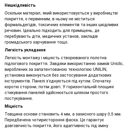
Нешкідливість
Оскільки матеріал, який використовується у виробництві
покриття, є первинним, в ньому не міститься
формальдегідів, токсичних елементів та інших шкідливих
речовин. Ідеально підходить для приміщень, де
перебувають діти, медичних установ, закладів
громадського харчування тощо.
Легкість укладання
Легкість монтажу і міцність створюваного полотна
підлогового покриття. Завдяки використанню замків Uniclic,
вироблених за запатентованою технологією UNILIN,
установка виконується без застосування додаткових
інструментів. Панелі з'єднуються під кутом. Спочатку
короткі сторони, потім довгі. У горизонтальній площині
стикування панелей здійснюється шляхом простого
постукування.
Міцність
Товщина основи становить 4 мм, а захисного шару 0,5 мм.
Передбачена чотиристороння фаска. Це гарантує
довговічність покриття, його адаптивність під зміну