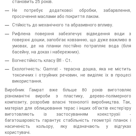
становить 25 років.
Не потребує додаткової обробки, забарвлення,
просочення маслами або покриття лаком.
Стійкість до механічного та абразивного впливу.
Рифлена поверхня забезпечує відведення води з
поверхні дошки, запобігає ковзанню, що дуже важливо в
умовах, де на планки постійно потрапляє вода (біля
басейну, на доках і набережних).
Вогнестійкість класу Bfl - C1.
Екологічність: Gamrat - терасна дошка, яка не містить
токсичних і отруйних речовин, не виділяє їх в процесі
використання.
Виробник Гамрат вже більше 80 років виготовляє
різноманітні вироби з пластику, дерево-полімерного
композиту, розробив власні технології виробництва. Так,
матеріал для облицювання терас і інших об'єктів екстер'єру
виготовляють із застосуванням коекструзії -
багатошаровість гарантує стабільність геометрії планок і
насиченість кольору, яку відзначають у відгуках
користувачі.