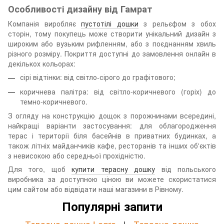
Особливості дизайну від Гамрат
Компанія виробляє
пустотілі дошки
з рельєфом з обох
сторін, тому покупець може створити унікальний дизайн з
широким або вузьким рифленням, або з поєднанням хвиль
різного розміру. Покриття доступні до замовлення онлайн в
декількох кольорах:
сірі відтінки: від світло-сірого до графітового;
коричнева палітра: від світло-коричневого (горіх) до
темно-коричневого.
З огляду на конструкцію дощок з порожнинами всередині,
найкращі варіанти застосування: для облагородження
терас і території біля басейнів в приватних будинках, а
також літніх майданчиків кафе, ресторанів та інших об'єктів
з невисокою або середньої прохідністю.
Для того, щоб
купити терасну дошку
від польського
виробника за доступною ціною ви можете скористатися
цим сайтом або відвідати наші магазини в Рівному.
Популярні запити