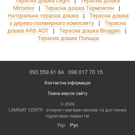
Терасна дошка Legro
|
Терасна дошка
Mirradex
|
Терасна дошка Термоясен
|
Натуральна терасна дошка
|
Терасна дошка
з дерево-полімерного композиту
|
Терасна
дошка ARS AGT
|
Терасна дошка Bruggan
|
Терасна дошка Польща
093 559 61 84
098 017 70 15
Контактна інформація
Повна версія сайту
© 2026
LAMINAT CENTR - інтернет-магазин якісних та доступних
підлогових покриттів
Укр
Рус