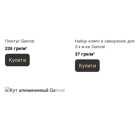
Плінтус Gamrat
Набор клипс и саморезов для
2-х м.кв Gamrat
226 грн/м²
37 грн/м²
Купити
Купити