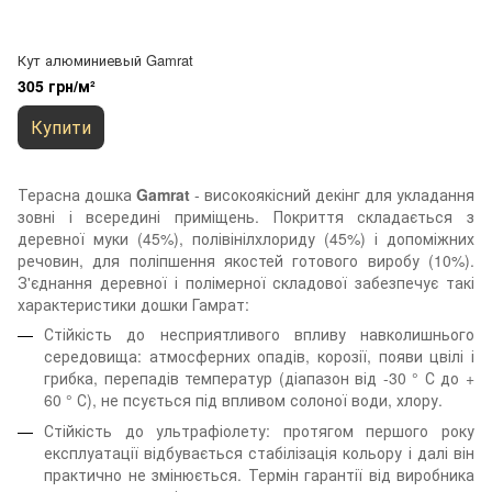
Кут алюминиевый Gamrat
305 грн/м²
Купити
Терасна дошка
Gamrat
- високоякісний декінг для укладання
зовні і всередині приміщень. Покриття складається з
деревної муки (45%), полівінілхлориду (45%) і допоміжних
речовин, для поліпшення якостей готового виробу (10%).
З'єднання деревної і полімерної складової забезпечує такі
характеристики дошки Гамрат:
Стійкість до несприятливого впливу навколишнього
середовища: атмосферних опадів, корозії, появи цвілі і
грибка, перепадів температур (діапазон від -30 ° С до +
60 ° С), не псується під впливом солоної води, хлору.
Стійкість до ультрафіолету: протягом першого року
експлуатації відбувається стабілізація кольору і далі він
практично не змінюється. Термін гарантії від виробника