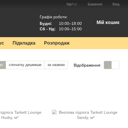
Укр
Рус
Бажання
Вхід
Графік роботи:
Мій кошик
Будні:
10:00–18:00
Сб - Нд:
10:00–15:00
ус
Підкладка
Розпродаж
тю
спочатку дешевше
за назвою
Відображення: