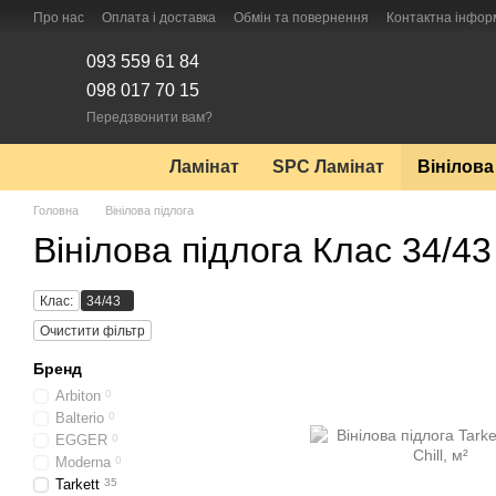
Перейти до основного контенту
Про нас
Оплата і доставка
Обмін та повернення
Контактна інфор
093 559 61 84
098 017 70 15
Передзвонити вам?
Ламінат
SPC Ламінат
Вінілова
Головна
Вінілова підлога
Вінілова підлога Клас 34/43
Клас:
34/43
Очистити фільтр
Бренд
Arbiton
0
Balterio
0
EGGER
0
Moderna
0
Tarkett
35