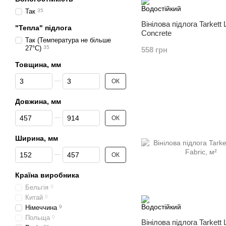
Так
35
Вінілова підлога Tarkett
"Тепла" підлога
Concrete
Так (Температура не більше
27°C)
35
558 грн
Товщина, мм
Від Товщина, мм
До Товщина, мм
ОК
Довжина, мм
Від Довжина, мм
До Довжина, мм
ОК
Ширина, мм
Від Ширина, мм
До Ширина, мм
ОК
Країна виробника
Бельгія
0
Китай
0
Німеччина
9
Польща
0
Вінілова підлога Tarkett