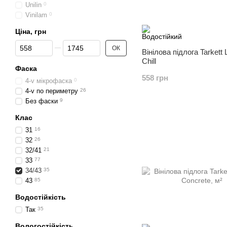
Unilin
0
Vinilam
0
Ціна, грн
Від Ціна, грн
До Ціна, грн
ОК
Вінілова підлога Tarkett
Chill
Фаска
558 грн
4-v мікрофаска
0
4-v по периметру
26
Без фаски
9
Клас
31
16
32
26
32/41
21
33
77
34/43
35
43
85
Водостійкість
Так
35
Вологостійкість