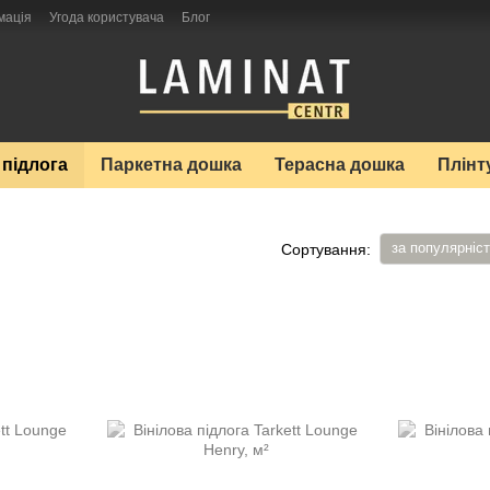
мація
Угода користувача
Блог
 підлога
Паркетна дошка
Терасна дошка
Плінт
за популярніс
Сортування: