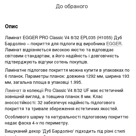
До обраного
Опис
Ламінат EGGER PRO Classic V4 8/32 EPL035 (H1055) Дуб
Бардоліно – покриття для підлоги від виробника
EGGER
.
Ламінат відрізняється високою якістю та відповідає
світовим стандартам, а його надійність і довговічність
підтверджують відгуки сотень покупців.
Ламінатне підлогове покриття можна купити в упаковках по
6 планок. Параметры планок: довжина 1292 мм, ширина 193
мм, загальна площа в упаковці 1.995.
Ламінат
із колекції Pro Classic V4 8/32 UF має естетичний
зовнішній вигляд, а товщина планок 8 мм. Клас
зносостійкості: 32 забезпечує надійність підлогового
покриття та тривале збереження естетичних якостей.
Особливого шарму та натуральності підлоговому покриттю
надає фаска 4-v по периметру.
Вишуканий декор 'Дуб Бардоліно' підходить під різні стилі