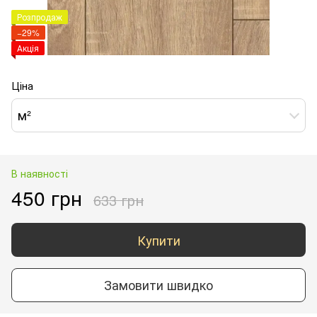
Розпродаж
−29%
Акція
Ціна
м²
В наявності
450 грн
633 грн
Купити
Замовити швидко