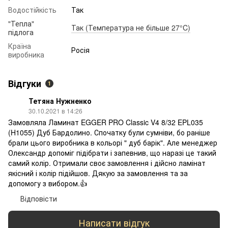
Водостійкість
Так
"Тепла"
Так (Температура не більше 27°C)
підлога
Країна
Росія
виробника
Відгуки
1
Тетяна Нужненко
30.10.2021 в 14:26
Замовляла Ламинат EGGER PRO Classic V4 8/32 EPL035
(H1055) Дуб Бардолино. Спочатку були сумніви, бо раніше
брали цього виробника в кольорі " дуб барік". Але менеджер
Олександр допоміг підібрати і запевнив, що наразі це такий
самий колір. Отримали своє замовлення і дійсно ламінат
якісний і колір підійшов. Дякую за замовлення та за
допомогу з вибором.👍
Відповісти
Написати відгук