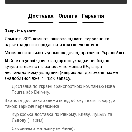
Доставка
Оплата
Гарантія
Зверніть увагу:
Ламінат, SPC ламінат, вінілова підлога, террасна та
паркетна дошка продається
кратно упаковок
.
Мінімальна кількість упаковок для відправки по Україні
5шт.
Майте на увазі:
для стандартної укладки необхідно
купувати ламінат із запасом не менше 5%, а при
нестандартному укладанні (наприклад, діагональ) може
знадобитися вже 7 - 12% запасу.
Доставка по Україні транспортною компанією Нова
Пошта або Delivery.
Вартість доставки залежить від об'єму і ваги товару, а
також тарифів перевізника.
Кур'єрська доставка по Рівному, Києву, Луцьку та
Львову
(+ 10км).
Самовивіз з магазину (м.Рівне).