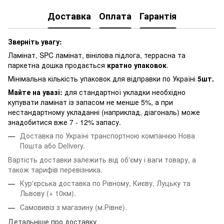
Доставка
Оплата
Гарантія
Зверніть увагу:
Ламінат, SPC ламінат, вінілова підлога, террасна та
паркетна дошка продається
кратно упаковок
.
Мінімальна кількість упаковок для відправки по Україні
5шт.
Майте на увазі:
для стандартної укладки необхідно
купувати ламінат із запасом не менше 5%, а при
нестандартному укладанні (наприклад, діагональ) може
знадобитися вже 7 - 12% запасу.
Доставка по Україні транспортною компанією Нова
Пошта або Delivery.
Вартість доставки залежить від об'єму і ваги товару, а
також тарифів перевізника.
Кур'єрська доставка по Рівному, Києву, Луцьку та
Львову
(+ 10км).
Самовивіз з магазину (м.Рівне).
Детальніше про доставку