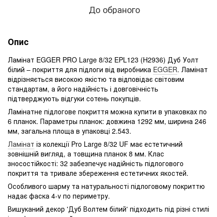
До обраного
Опис
Ламінат EGGER PRO Large 8/32 EPL123 (H2936) Дуб Уолт
білий – покриття для підлоги від виробника
EGGER
. Ламінат
відрізняється високою якістю та відповідає світовим
стандартам, а його надійність і довговічність
підтверджують відгуки сотень покупців.
Ламінатне підлогове покриття можна купити в упаковках по
6 планок. Параметры планок: довжина 1292 мм, ширина 246
мм, загальна площа в упаковці 2.543.
Ламінат
із колекції Pro Large 8/32 UF має естетичний
зовнішній вигляд, а товщина планок 8 мм. Клас
зносостійкості: 32 забезпечує надійність підлогового
покриття та тривале збереження естетичних якостей.
Особливого шарму та натуральності підлоговому покриттю
надає фаска 4-v по периметру.
Вишуканий декор 'Дуб Волтем білий' підходить під різні стилі