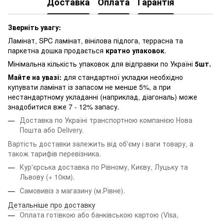
Доставка
Оплата
Гарантія
Зверніть увагу:
Ламінат, SPC ламінат, вінілова підлога, террасна та
паркетна дошка продається
кратно упаковок
.
Мінімальна кількість упаковок для відправки по Україні
5шт.
Майте на увазі:
для стандартної укладки необхідно
купувати ламінат із запасом не менше 5%, а при
нестандартному укладанні (наприклад, діагональ) може
знадобитися вже 7 - 12% запасу.
Доставка по Україні транспортною компанією Нова
Пошта або Delivery.
Вартість доставки залежить від об'єму і ваги товару, а
також тарифів перевізника.
Кур'єрська доставка по Рівному, Києву, Луцьку та
Львову
(+ 10км).
Самовивіз з магазину (м.Рівне).
Детальніше про доставку
Оплата готівкою або банківською картою (Visa,