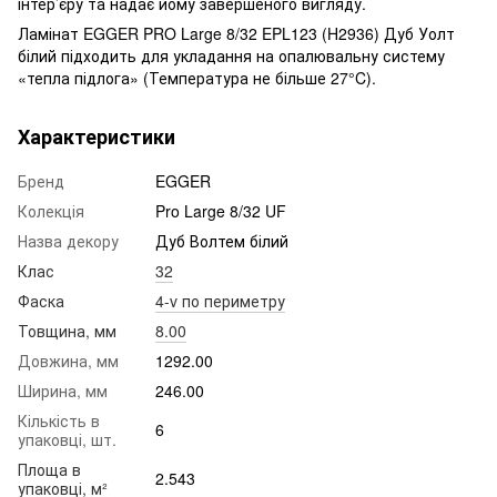
інтер’єру та надає йому завершеного вигляду.
Ламінат EGGER PRO Large 8/32 EPL123 (H2936) Дуб Уолт
білий підходить для укладання на опалювальну систему
«тепла підлога» (Температура не більше 27°C).
Характеристики
Бренд
EGGER
Колекція
Pro Large 8/32 UF
Назва декору
Дуб Волтем білий
Клас
32
Фаска
4-v по периметру
Товщина, мм
8.00
Довжина, мм
1292.00
Ширина, мм
246.00
Кількість в
6
упаковці, шт.
Площа в
2.543
упаковці, м²