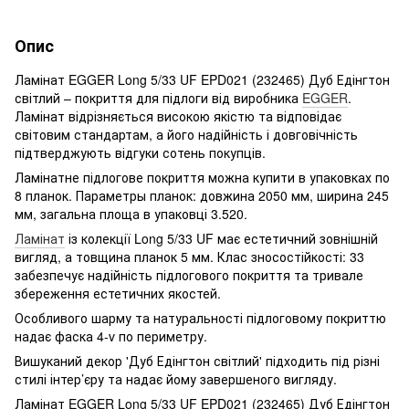
Опис
Ламінат EGGER Long 5/33 UF EPD021 (232465) Дуб Едінгтон
світлий – покриття для підлоги від виробника
EGGER
.
Ламінат відрізняється високою якістю та відповідає
світовим стандартам, а його надійність і довговічність
підтверджують відгуки сотень покупців.
Ламінатне підлогове покриття можна купити в упаковках по
8 планок. Параметры планок: довжина 2050 мм, ширина 245
мм, загальна площа в упаковці 3.520.
Ламінат
із колекції Long 5/33 UF має естетичний зовнішній
вигляд, а товщина планок 5 мм. Клас зносостійкості: 33
забезпечує надійність підлогового покриття та тривале
збереження естетичних якостей.
Особливого шарму та натуральності підлоговому покриттю
надає фаска 4-v по периметру.
Вишуканий декор 'Дуб Едінгтон світлий' підходить під різні
стилі інтер’єру та надає йому завершеного вигляду.
Ламінат EGGER Long 5/33 UF EPD021 (232465) Дуб Едінгтон