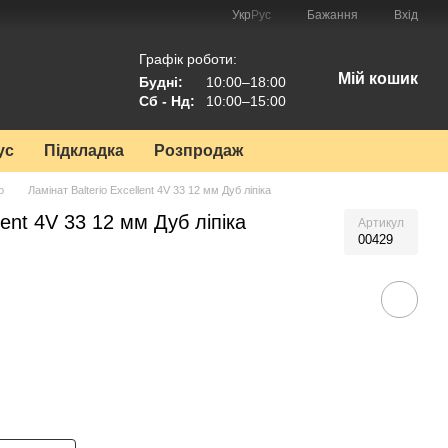
Укр
Рус
Бажання
Вхід
Графік роботи:
Мій кошик
Будні:
10:00–18:00
Сб - Нд:
10:00–15:00
ус
Підкладка
Розпродаж
o
Ламінат Balterio Excellent 4V 33 12 мм Дуб ліпіка
lent 4V 33 12 мм Дуб ліпіка
Артикул
00429