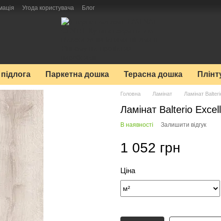
мація
Угода користувача
Блог
 підлога
Паркетна дошка
Терасна дошка
Плінт
Головна
Ламінат
Ламінат Balteri
Ламінат Balterio Excel
В наявності
Залишити відгук
1 052 грн
Ціна