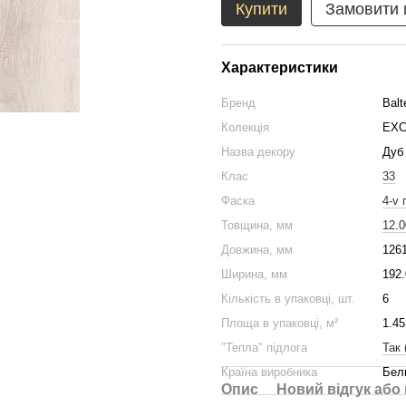
Купити
Замовити
Характеристики
Бренд
Balt
Колекція
EXC
Назва декору
Дуб 
Клас
33
Фаска
4-v 
Товщина, мм
12.0
Довжина, мм
126
Ширина, мм
192.
Кількість в упаковці, шт.
6
Площа в упаковці, м²
1.45
"Тепла" підлога
Так 
Країна виробника
Бел
Опис
Новий відгук або