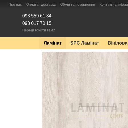
Перейти до основного контенту
Про нас
Оплата і доставка
Обмін та повернення
Контактна інфор
093 559 61 84
098 017 70 15
Передзвонити вам?
Ламінат
SPC Ламінат
Вінілова