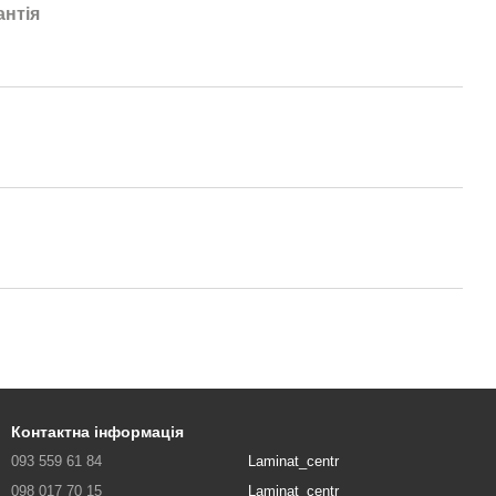
антія
Контактна інформація
093 559 61 84
Laminat_centr
098 017 70 15
Laminat_centr