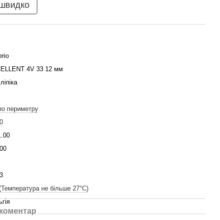
 швидко
erio
ELLENT 4V 33 12 мм
ліпіка
по периметру
0
1.00
00
3
(Температура не більше 27°C)
ьгія
 коментар