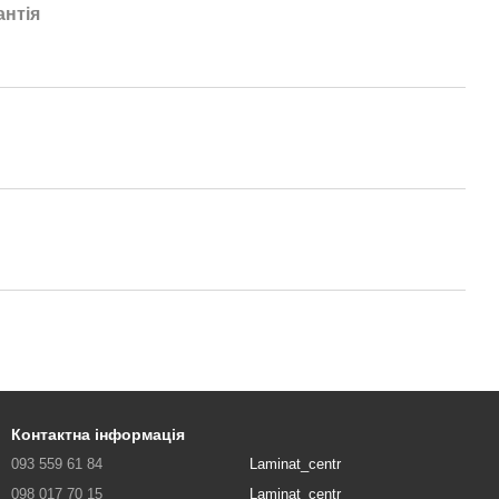
антія
Контактна інформація
093 559 61 84
Laminat_centr
098 017 70 15
Laminat_centr