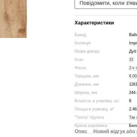
Повідомити, коли з'яв
Характеристики
Бренд
Balt
Колекція
Impr
Назва декору
Дуб
Клас
32
Фаска
2-v 
Товщина, мм
8.00
Довжина, мм
126
Ширина, мм
244.
Кількість в упаковці, шт.
8
Площа в упаковці, м²
2.46
"Тепла" підлога
Так 
Країна виробника
Бел
Опис
Новий відгук або