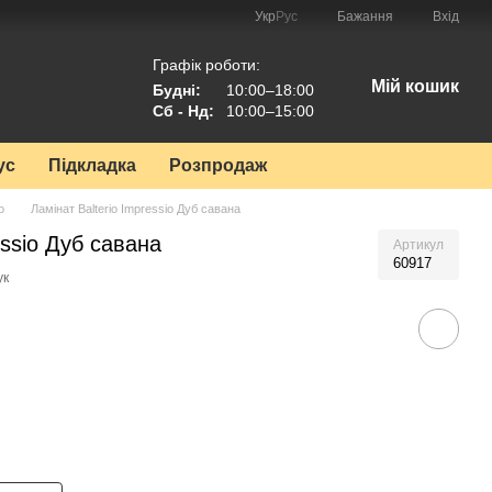
Укр
Рус
Бажання
Вхід
Графік роботи:
Мій кошик
Будні:
10:00–18:00
Сб - Нд:
10:00–15:00
ус
Підкладка
Розпродаж
o
Ламінат Balterio Impressio Дуб савана
essio Дуб савана
Артикул
60917
ук