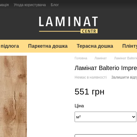
мація
Угода користувача
Блог
 підлога
Паркетна дошка
Терасна дошка
Плінт
Головна
Ламінат
Ламінат Balteri
Ламінат Balterio Impr
Немає в наявності
Залишити відг
551 грн
Ціна