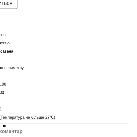
иться
erio
essio
 савана
по периметру
1.00
00
1
(Температура не більше 27°C)
ьгія
 коментар