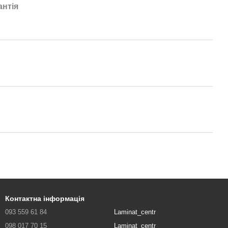
антія
Контактна інформація
093 559 61 84
Laminat_centr
098 017 70 15
Laminat_centr