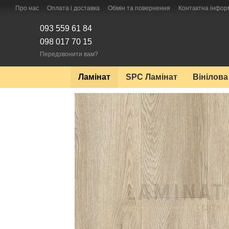
Перейти до основного контенту
Про нас
Оплата і доставка
Обмін та повернення
Контактна інфор
093 559 61 84
098 017 70 15
Передзвонити вам?
Ламінат
SPC Ламінат
Вінілова