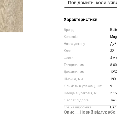
Повідомити, коли з'яв
Характеристики
Бренд
Balt
Колекція
Mag
Назва декору
Дуб
Клас
32
Фаска
4-v 
Товщина, мм
8.00
Довжина, мм
125
Ширина, мм
190.
Кількість в упаковці, шт.
9
Площа в упаковці, м²
2.15
"Тепла" підлога
Так 
Країна виробника
Бел
Опис
Новий відгук або