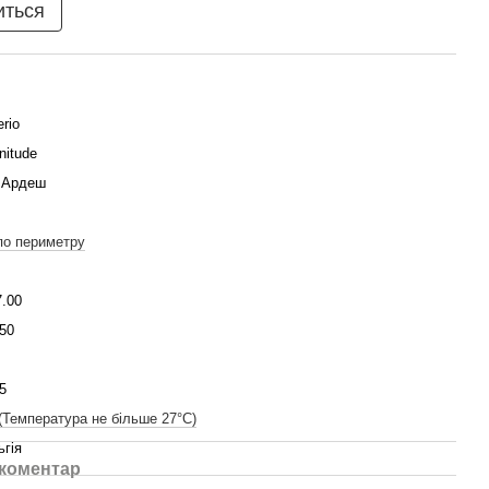
иться
erio
nitude
 Ардеш
по периметру
7.00
50
5
(Температура не більше 27°C)
ьгія
 коментар