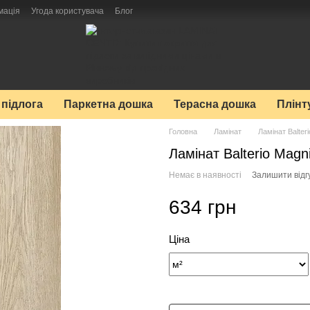
мація
Угода користувача
Блог
 підлога
Паркетна дошка
Терасна дошка
Плінт
Головна
Ламінат
Ламінат Balteri
Ламінат Balterio Mag
Немає в наявності
Залишити відг
634 грн
Ціна