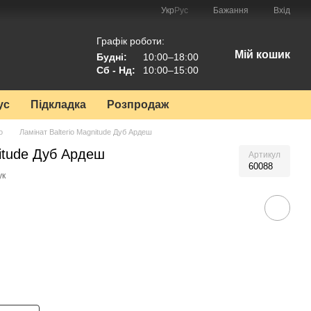
Укр
Рус
Бажання
Вхід
Графік роботи:
Мій кошик
Будні:
10:00–18:00
Сб - Нд:
10:00–15:00
ус
Підкладка
Розпродаж
o
Ламінат Balterio Magnitude Дуб Ардеш
nitude Дуб Ардеш
Артикул
60088
ук