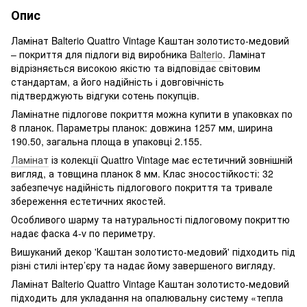
Опис
Ламінат Balterio Quattro Vintage Каштан золотисто-медовий
– покриття для підлоги від виробника
Balterio
. Ламінат
відрізняється високою якістю та відповідає світовим
стандартам, а його надійність і довговічність
підтверджують відгуки сотень покупців.
Ламінатне підлогове покриття можна купити в упаковках по
8 планок. Параметры планок: довжина 1257 мм, ширина
190.50, загальна площа в упаковці 2.155.
Ламінат
із колекції Quattro Vintage має естетичний зовнішній
вигляд, а товщина планок 8 мм. Клас зносостійкості: 32
забезпечує надійність підлогового покриття та тривале
збереження естетичних якостей.
Особливого шарму та натуральності підлоговому покриттю
надає фаска 4-v по периметру.
Вишуканий декор 'Каштан золотисто-медовий' підходить під
різні стилі інтер’єру та надає йому завершеного вигляду.
Ламінат Balterio Quattro Vintage Каштан золотисто-медовий
підходить для укладання на опалювальну систему «тепла