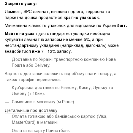
Зверніть увагу:
Ламінат, SPC ламінат, вінілова підлога, террасна та
паркетна дошка продається
кратно упаковок
.
Мінімальна кількість упаковок для відправки по Україні
5шт.
Майте на увазі:
для стандартної укладки необхідно
купувати ламінат із запасом не менше 5%, а при
нестандартному укладанні (наприклад, діагональ) може
знадобитися вже 7 - 12% запасу.
Доставка по Україні транспортною компанією Нова
Пошта або Delivery.
Вартість доставки залежить від об'єму і ваги товару, а
також тарифів перевізника.
Кур'єрська доставка по Рівному, Києву, Луцьку та
Львову
(+ 10км).
Самовивіз з магазину (м.Рівне).
Детальніше про доставку
Оплата готівкою або банківською картою (Visa,
MasterCard) в магазині
Оплата на карту Приватбанк