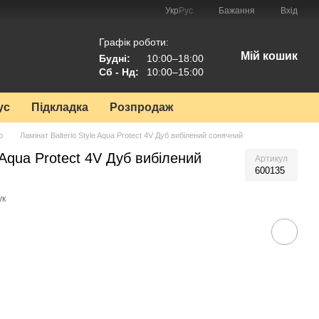
Укр
Рус
Бажання
Вхід
Графік роботи:
Мій кошик
Будні:
10:00–18:00
Сб - Нд:
10:00–15:00
ус
Підкладка
Розпродаж
o
Ламінат Balterio Style Aqua Protect 4V Дуб вибілений сонячний
e Aqua Protect 4V Дуб вибілений
Артикул
600135
ук