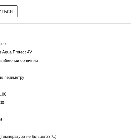
иться
erio
e Aqua Protect 4V
 вибілений сонячний
по периметру
1.00
00
9
(Температура не більше 27°C)