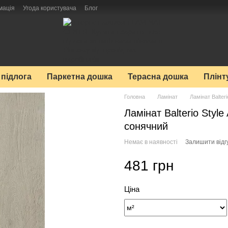
мація
Угода користувача
Блог
 підлога
Паркетна дошка
Терасна дошка
Плінт
Головна
Ламінат
Ламінат Balteri
Ламінат Balterio Styl
сонячний
Немає в наявності
Залишити відг
481 грн
Ціна