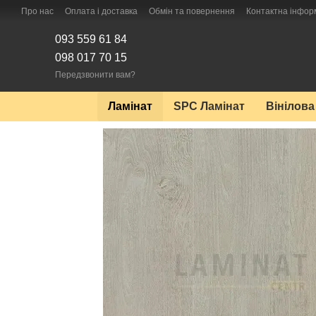
Перейти до основного контенту
Про нас
Оплата і доставка
Обмін та повернення
Контактна інфор
093 559 61 84
098 017 70 15
Передзвонити вам?
Ламінат
SPC Ламінат
Вінілова