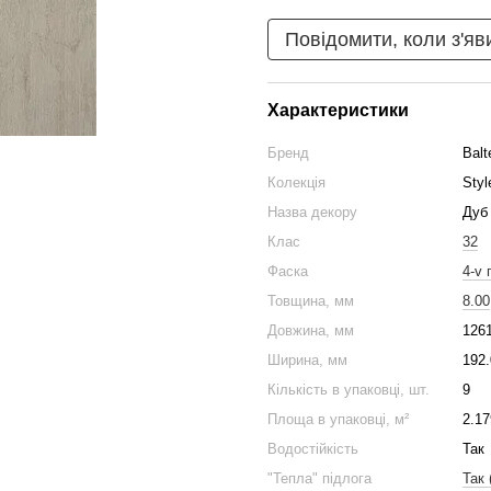
Повідомити, коли з'яв
Характеристики
Бренд
Balt
Колекція
Styl
Назва декору
Дуб
Клас
32
Фаска
4-v 
Товщина, мм
8.00
Довжина, мм
126
Ширина, мм
192.
Кількість в упаковці, шт.
9
Площа в упаковці, м²
2.17
Водостійкість
Так
"Тепла" підлога
Так 