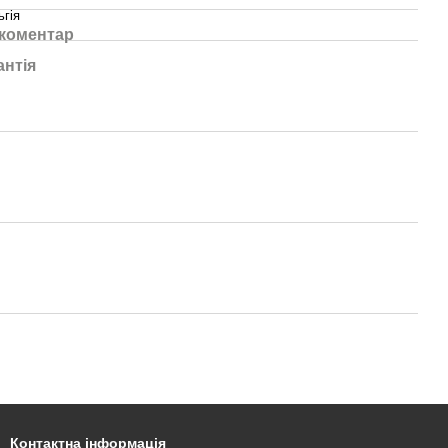
ьгія
 коментар
антія
Контактна інформація