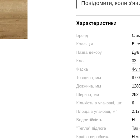
Повідомити, коли з'яв
Характеристики
Бренд
Cla
Колекція
Elit
Назва декору
Дуб
Клас
33
Фаска
4-v 
Товщина, мм
8.00
Довжина, мм
128
Ширина, мм
282.
Кількість в упаковці, шт.
6
Площа в упаковці, м²
2.17
Водостійкість
Ні
"Тепла" підлога
Так 
Країна виробника
Нім