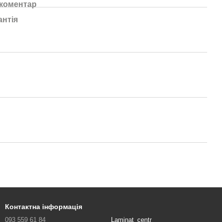
 коментар
антія
Контактна інформація
093 559 61 84
Laminat_centr