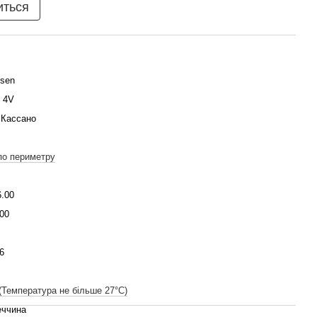
иться
ssen
e 4V
 Кассано
по периметру
6.00
00
6
(Температура не більше 27°C)
еччина