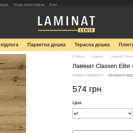
мація
Угода користувача
Блог
 підлога
Паркетна дошка
Терасна дошка
Плінт
Головна
Ламінат
Ламінат Class
Ламінат Classen Elite
Немає в наявності
Залишити відг
574 грн
Ціна