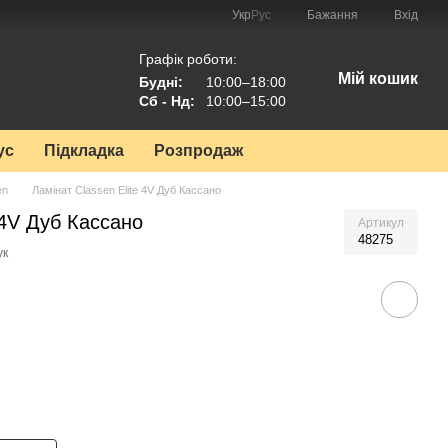
Укр
Рус
Бажання
Вхід
Графік роботи:
Мій кошик
Будні:
10:00–18:00
Сб - Нд:
10:00–15:00
ус
Підкладка
Розпродаж
en
Ламінат Classen Elite 4V Дуб Кассано
 4V Дуб Кассано
Артикул
48275
ук