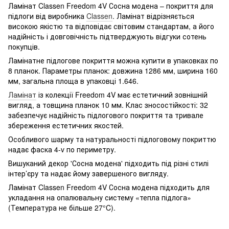
Ламінат Classen Freedom 4V Сосна модена – покриття для
підлоги від виробника
Classen
. Ламінат відрізняється
високою якістю та відповідає світовим стандартам, а його
надійність і довговічність підтверджують відгуки сотень
покупців.
Ламінатне підлогове покриття можна купити в упаковках по
8 планок. Параметры планок: довжина 1286 мм, ширина 160
мм, загальна площа в упаковці 1.646.
Ламінат
із колекції Freedom 4V має естетичний зовнішній
вигляд, а товщина планок 10 мм. Клас зносостійкості: 32
забезпечує надійність підлогового покриття та тривале
збереження естетичних якостей.
Особливого шарму та натуральності підлоговому покриттю
надає фаска 4-v по периметру.
Вишуканий декор 'Сосна модена' підходить під різні стилі
інтер’єру та надає йому завершеного вигляду.
Ламінат Classen Freedom 4V Сосна модена підходить для
укладання на опалювальну систему «тепла підлога»
(Температура не більше 27°C).