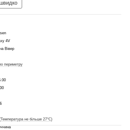
 швидко
ssen
axy 4V
на Вівер
по периметру
6.00
00
6
(Температура не більше 27°C)
еччина