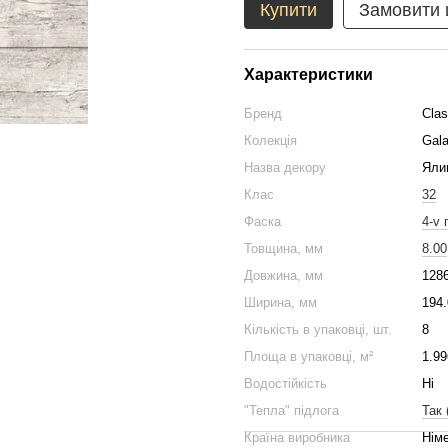
Купити
Замовити
Характеристики
Бренд
Cla
Колекція
Gal
Назва декору
Яли
Клас
32
Фаска
4-v 
Товщина, мм
8.00
Довжина, мм
128
Ширина, мм
194.
Кількість в упаковці, шт.
8
Площа в упаковці, м²
1.99
Водостійкість
Ні
"Тепла" підлога
Так 
Країна виробника
Нім