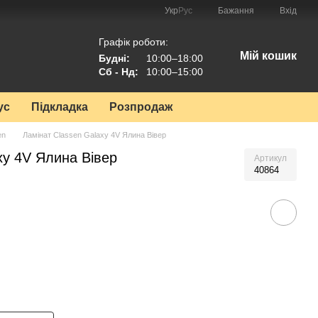
Укр
Рус
Бажання
Вхід
Графік роботи:
Мій кошик
Будні:
10:00–18:00
Сб - Нд:
10:00–15:00
ус
Підкладка
Розпродаж
en
Ламінат Classen Galaxy 4V Ялина Вівер
xy 4V Ялина Вівер
Артикул
40864