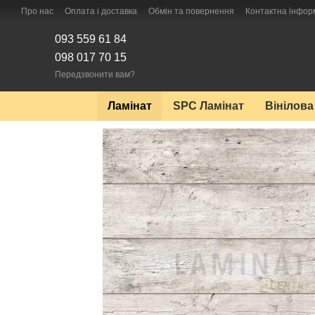
Перейти до основного контенту
Про нас
Оплата і доставка
Обмін та повернення
Контактна інфор
093 559 61 84
098 017 70 15
Передзвонити вам?
Ламінат
SPC Ламінат
Вінілова