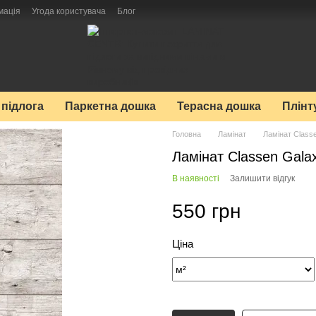
мація
Угода користувача
Блог
 підлога
Паркетна дошка
Терасна дошка
Плінт
Головна
Ламінат
Ламінат Class
Ламінат Classen Gala
В наявності
Залишити відгук
550 грн
Ціна