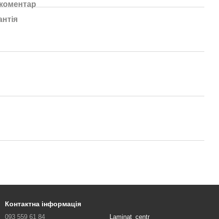
 коментар
антія
Контактна інформація
093 559 61 84
Laminat_centr