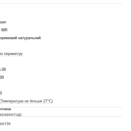
ssen
l WR
 кремовий натуральний
по периметру
5.00
00
3
(Температура не більше 27°C)
еччина
 коментар
антія