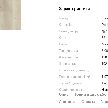
Характеристики
Бренд
Cla
Колекція
Poo
Назва декору
Дуб
Клас
32
Фаска
4-v 
Товщина, мм
8.00
Довжина, мм
128
Ширина, мм
192.
Кількість в упаковці, шт.
8
Площа в упаковці, м²
1.97
"Тепла" підлога
Так 
Країна виробника
Нім
Опис
Новий відгук або
Доставка
Оплата
Гар