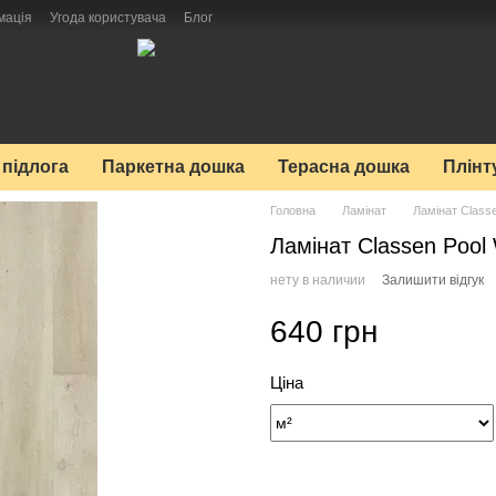
мація
Угода користувача
Блог
 підлога
Паркетна дошка
Терасна дошка
Плінт
Головна
Ламінат
Ламінат Class
Ламінат Classen Poo
нету в наличии
Залишити відгук
640 грн
Ціна