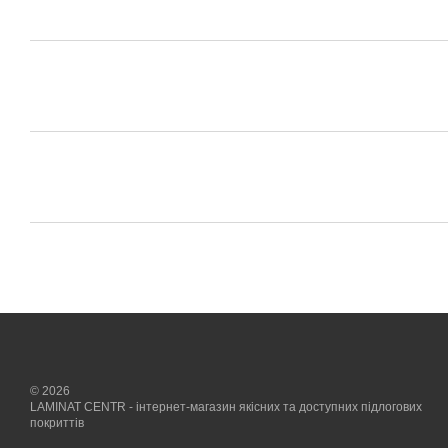
© 2026
LAMINAT CENTR - інтернет-магазин якісних та доступних підлогових
покриттів