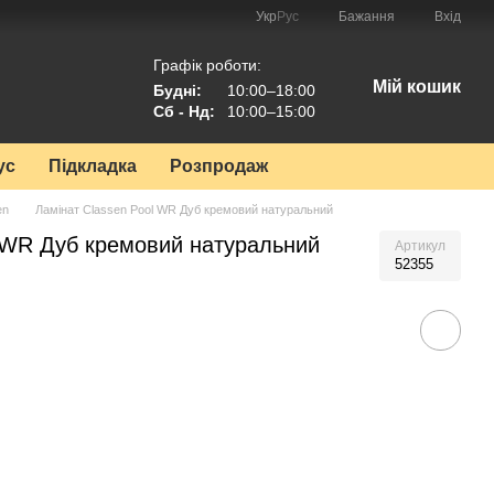
Укр
Рус
Бажання
Вхід
Графік роботи:
Мій кошик
Будні:
10:00–18:00
Сб - Нд:
10:00–15:00
ус
Підкладка
Розпродаж
en
Ламінат Classen Pool WR Дуб кремовий натуральний
l WR Дуб кремовий натуральний
Артикул
52355