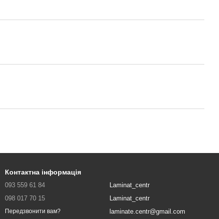
Контактна інформація
093 559 61 84
Laminat_centr
098 017 70 15
Laminat_centr
laminate.centr@gmail.com
Передзвонити вам?