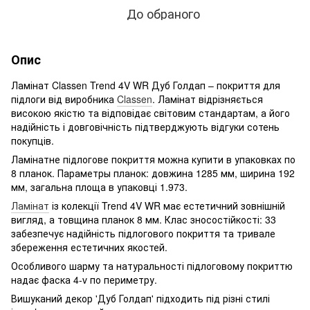
До обраного
Опис
Ламінат Classen Trend 4V WR Дуб Голдап – покриття для
підлоги від виробника
Classen
. Ламінат відрізняється
високою якістю та відповідає світовим стандартам, а його
надійність і довговічність підтверджують відгуки сотень
покупців.
Ламінатне підлогове покриття можна купити в упаковках по
8 планок. Параметры планок: довжина 1285 мм, ширина 192
мм, загальна площа в упаковці 1.973.
Ламінат
із колекції Trend 4V WR має естетичний зовнішній
вигляд, а товщина планок 8 мм. Клас зносостійкості: 33
забезпечує надійність підлогового покриття та тривале
збереження естетичних якостей.
Особливого шарму та натуральності підлоговому покриттю
надає фаска 4-v по периметру.
Вишуканий декор 'Дуб Голдап' підходить під різні стилі