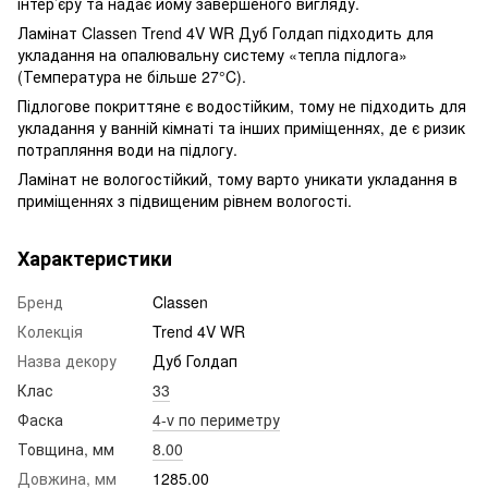
інтер’єру та надає йому завершеного вигляду.
Ламінат Classen Trend 4V WR Дуб Голдап підходить для
укладання на опалювальну систему «тепла підлога»
(Температура не більше 27°C).
Підлогове покриттяне є водостійким, тому не підходить для
укладання у ванній кімнаті та інших приміщеннях, де є ризик
потрапляння води на підлогу.
Ламінат не вологостійкий, тому варто уникати укладання в
приміщеннях з підвищеним рівнем вологості.
Характеристики
Бренд
Classen
Колекція
Trend 4V WR
Назва декору
Дуб Голдап
Клас
33
Фаска
4-v по периметру
Товщина, мм
8.00
Довжина, мм
1285.00