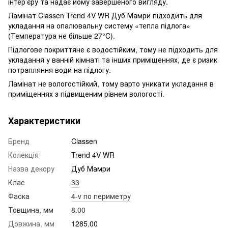
інтер’єру та надає йому завершеного вигляду.
Ламінат Classen Trend 4V WR Дуб Мамри підходить для
укладання на опалювальну систему «тепла підлога»
(Температура не більше 27°C).
Підлогове покриттяне є водостійким, тому не підходить для
укладання у ванній кімнаті та інших приміщеннях, де є ризик
потрапляння води на підлогу.
Ламінат не вологостійкий, тому варто уникати укладання в
приміщеннях з підвищеним рівнем вологості.
Характеристики
Бренд
Classen
Колекція
Trend 4V WR
Назва декору
Дуб Мамри
Клас
33
Фаска
4-v по периметру
Товщина, мм
8.00
Довжина, мм
1285.00