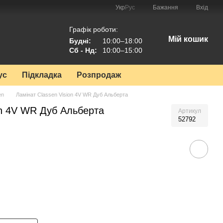
Укр
Рус
Бажання
Вхід
Графік роботи:
Мій кошик
Будні:
10:00–18:00
Сб - Нд:
10:00–15:00
ус
Підкладка
Розпродаж
en
Ламінат Classen Vision 4V WR Дуб Альберта
on 4V WR Дуб Альберта
Артикул
52792