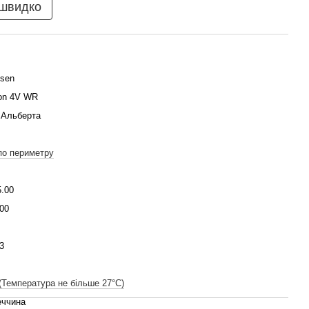
 швидко
ssen
ion 4V WR
 Альберта
по периметру
5.00
00
3
(Температура не більше 27°C)
еччина