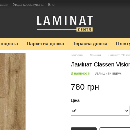
мація
Угода користувача
Блог
 підлога
Паркетна дошка
Терасна дошка
Плінт
Головна
Ламінат
Ламінат Class
Ламінат Classen Visi
В наявності
Залишити відгук
780 грн
Ціна