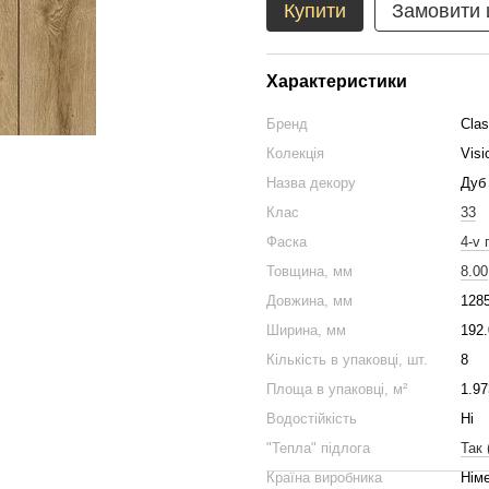
Купити
Замовити
Характеристики
Бренд
Cla
Колекція
Vis
Назва декору
Дуб
Клас
33
Фаска
4-v 
Товщина, мм
8.00
Довжина, мм
128
Ширина, мм
192.
Кількість в упаковці, шт.
8
Площа в упаковці, м²
1.97
Водостійкість
Ні
"Тепла" підлога
Так 
Країна виробника
Нім