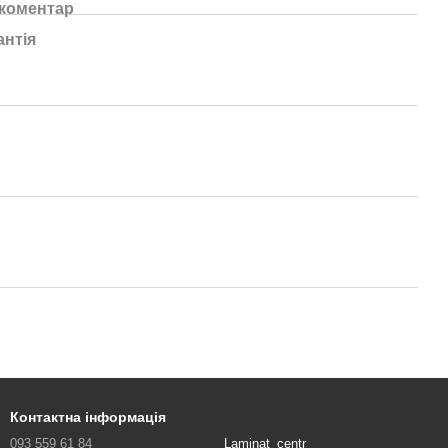
 коментар
антія
Контактна інформація
093 559 61 84
Laminat_centr