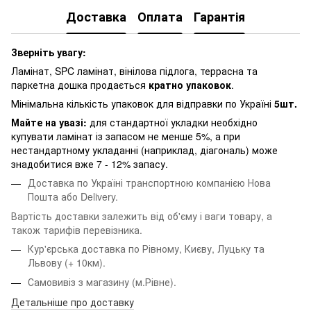
Доставка
Оплата
Гарантія
Зверніть увагу:
Ламінат, SPC ламінат, вінілова підлога, террасна та
паркетна дошка продається
кратно упаковок
.
Мінімальна кількість упаковок для відправки по Україні
5шт.
Майте на увазі:
для стандартної укладки необхідно
купувати ламінат із запасом не менше 5%, а при
нестандартному укладанні (наприклад, діагональ) може
знадобитися вже 7 - 12% запасу.
Доставка по Україні транспортною компанією Нова
Пошта або Delivery.
Вартість доставки залежить від об'єму і ваги товару, а
також тарифів перевізника.
Кур'єрська доставка по Рівному, Києву, Луцьку та
Львову
(+ 10км).
Самовивіз з магазину (м.Рівне).
Детальніше про доставку