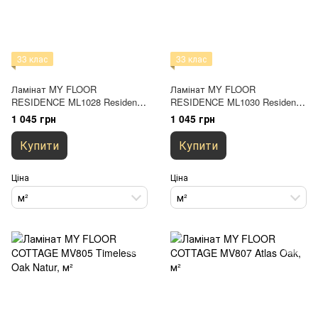
33 клас
33 клас
Ламінат MY FLOOR
Ламінат MY FLOOR
RESIDENCE ML1028 Residence
RESIDENCE ML1030 Residence
Oak Brown
Oak Beige
1 045 грн
1 045 грн
Купити
Купити
Ціна
Ціна
м²
м²