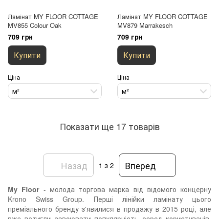
Ламінат MY FLOOR COTTAGE
Ламінат MY FLOOR COTTAGE
MV855 Colour Oak
MV879 Marrakesch
709 грн
709 грн
Купити
Купити
Ціна
Ціна
м²
м²
Показати ще 17 товарів
Назад
Вперед
1
з 2
My Floor
- молода торгова марка від відомого концерну
Krono Swiss Group. Перші лінійки ламінату цього
преміального бренду з'явилися в продажу в 2015 році, але
вже встигли завоювати популярність серед користувачів,