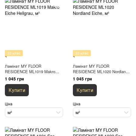
33 клас
33 клас
Ламінат MY FLOOR
Ламінат MY FLOOR
RESIDENCE ML1019 Makro
RESIDENCE ML1020 Nordland
Eiche Hellgrau
Eiche
1 045 грн
1 045 грн
Купити
Купити
Ціна
Ціна
м²
м²