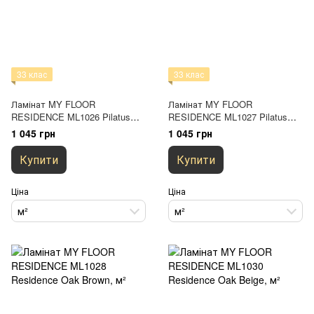
33 клас
33 клас
Ламінат MY FLOOR
Ламінат MY FLOOR
RESIDENCE ML1026 Pilatus
RESIDENCE ML1027 Pilatus
Oak Gold
Oak Titan
1 045 грн
1 045 грн
Купити
Купити
Ціна
Ціна
м²
м²