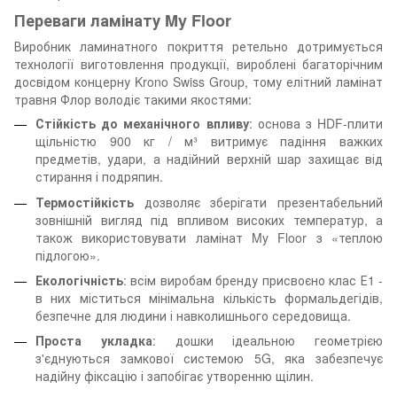
Переваги ламінату My Floor
Виробник ламинатного покриття ретельно дотримується
технології виготовлення продукції, вироблені багаторічним
досвідом концерну Krono Swiss Group, тому елітний ламінат
травня Флор володіє такими якостями:
Стійкість до механічного впливу
: основа з HDF-плити
щільністю 900 кг / м³ витримує падіння важких
предметів, удари, а надійний верхній шар захищає від
стирання і подряпин.
Термостійкість
дозволяє зберігати презентабельний
зовнішній вигляд під впливом високих температур, а
також використовувати ламінат My Floor з «теплою
підлогою».
Екологічність
: всім виробам бренду присвоєно клас Е1 -
в них міститься мінімальна кількість формальдегідів,
безпечне для людини і навколишнього середовища.
Проста укладка
: дошки ідеальною геометрією
з'єднуються замкової системою 5G, яка забезпечує
надійну фіксацію і запобігає утворенню щілин.