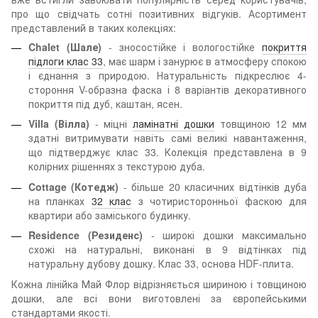
про що свідчать сотні позитивних відгуків. Асортимент
представлений в таких колекціях:
Chalet (Шале)
- зносостійке і вологостійке
покриття
підлоги клас 33
, має шарм і занурює в атмосферу спокою
і єднання з природою. Натуральність підкреслює 4-
стороння V-образна фаска і 8 варіантів декоративного
покриття під дуб, каштан, ясен.
Villa (Вілла)
- міцні
ламінатні дошки
товщиною 12 мм
здатні витримувати навіть самі великі навантаження,
що підтверджує клас 33. Колекція представлена ​​в 9
колірних рішеннях з текстурою дуба.
Cottage (Котедж)
- більше 20 класичних відтінків дуба
на планках
32 клас
з чотиристоронньої фаскою для
квартири або заміського будинку.
Residence (Резиденс)
- широкі дошки максимально
схожі на натуральні, виконані в 9 відтінках під
натуральну дубову дошку. Клас 33, основа HDF-плита.
Кожна лінійка Май Флор відрізняється шириною і товщиною
дошки, але всі вони виготовлені за європейськими
стандартами якості.