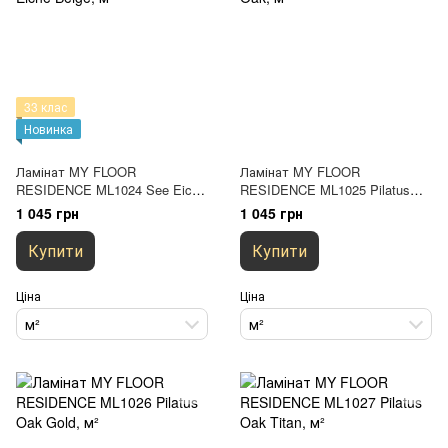
33 клас
Новинка
Ламінат MY FLOOR
Ламінат MY FLOOR
RESIDENCE ML1024 See Eiche
RESIDENCE ML1025 Pilatus
Beige
Oak
1 045 грн
1 045 грн
Купити
Купити
Ціна
Ціна
м²
м²