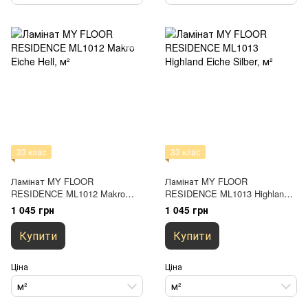
33 клас
33 клас
Ламінат MY FLOOR
Ламінат MY FLOOR
RESIDENCE ML1012 Makro
RESIDENCE ML1013 Highland
Eiche Hell
Eiche Silber
1 045 грн
1 045 грн
Купити
Купити
Ціна
Ціна
м²
м²