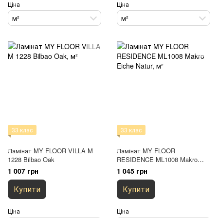
Ціна
Ціна
м²
м²
33 клас
33 клас
Ламінат MY FLOOR VILLA M
Ламінат MY FLOOR
1228 Bilbao Oak
RESIDENCE ML1008 Makro
Eiche Natur
1 007 грн
1 045 грн
Купити
Купити
Ціна
Ціна