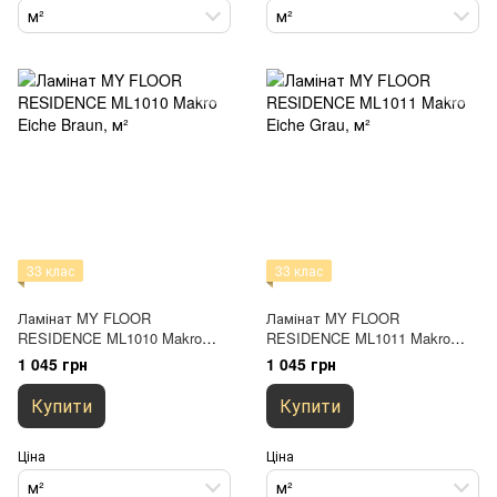
м²
м²
33 клас
33 клас
Ламінат MY FLOOR
Ламінат MY FLOOR
RESIDENCE ML1010 Makro
RESIDENCE ML1011 Makro
Eiche Braun
Eiche Grau
1 045 грн
1 045 грн
Купити
Купити
Ціна
Ціна
м²
м²