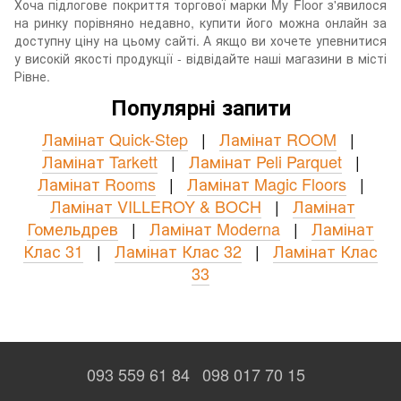
Хоча підлогове покриття торгової марки My Floor з'явилося
на ринку порівняно недавно, купити його можна онлайн за
доступну ціну на цьому сайті. А якщо ви хочете упевнитися
у високій якості продукції - відвідайте наші магазини в місті
Рівне.
Популярні запити
Ламінат Quick-Step
|
Ламінат ROOM
|
Ламінат Tarkett
|
Ламінат Peli Parquet
|
Ламінат Rooms
|
Ламінат Magic Floors
|
Ламінат VILLEROY & BOCH
|
Ламінат
Гомельдрев
|
Ламінат Moderna
|
Ламінат
Клас 31
|
Ламінат Клас 32
|
Ламінат Клас
33
093 559 61 84
098 017 70 15