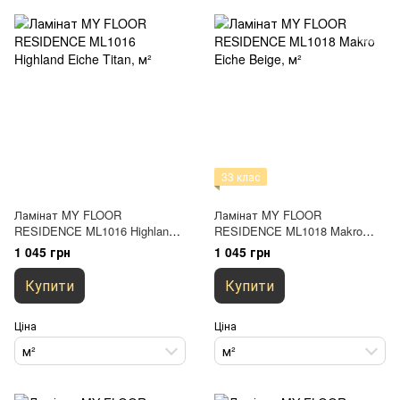
33 клас
Ламінат MY FLOOR
Ламінат MY FLOOR
RESIDENCE ML1016 Highland
RESIDENCE ML1018 Makro
Eiche Titan
Eiche Beige
1 045 грн
1 045 грн
Купити
Купити
Ціна
Ціна
м²
м²