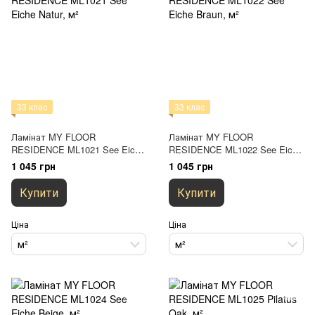
33 клас
33 клас
Ламінат MY FLOOR
Ламінат MY FLOOR
RESIDENCE ML1021 See Eiche
RESIDENCE ML1022 See Eiche
Natur
Braun
1 045 грн
1 045 грн
Купити
Купити
Ціна
Ціна
м²
м²