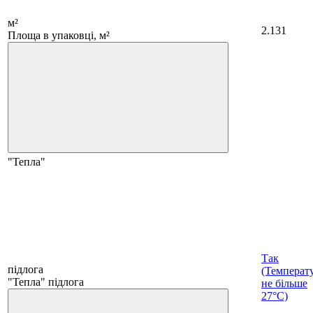
м²
2.131
Площа в упаковці, м²
"Тепла"
Так
підлога
(Температ
"Тепла" підлога
не більше
27°C)