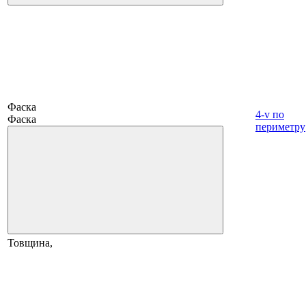
Фаска
4-v по
Фаска
периметру
Товщина,