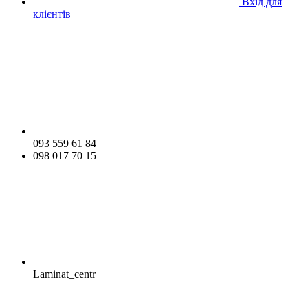
Вхід для
клієнтів
093 559 61 84
098 017 70 15
Laminat_centr