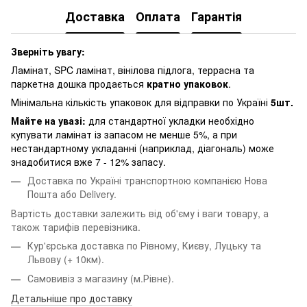
Доставка
Оплата
Гарантія
Зверніть увагу:
Ламінат, SPC ламінат, вінілова підлога, террасна та
паркетна дошка продається
кратно упаковок
.
Мінімальна кількість упаковок для відправки по Україні
5шт.
Майте на увазі:
для стандартної укладки необхідно
купувати ламінат із запасом не менше 5%, а при
нестандартному укладанні (наприклад, діагональ) може
знадобитися вже 7 - 12% запасу.
Доставка по Україні транспортною компанією Нова
Пошта або Delivery.
Вартість доставки залежить від об'єму і ваги товару, а
також тарифів перевізника.
Кур'єрська доставка по Рівному, Києву, Луцьку та
Львову
(+ 10км).
Самовивіз з магазину (м.Рівне).
Детальніше про доставку