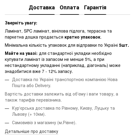
Доставка
Оплата
Гарантія
Зверніть увагу:
Ламінат, SPC ламінат, вінілова підлога, террасна та
паркетна дошка продається
кратно упаковок
.
Мінімальна кількість упаковок для відправки по Україні
5шт.
Майте на увазі:
для стандартної укладки необхідно
купувати ламінат із запасом не менше 5%, а при
нестандартному укладанні (наприклад, діагональ) може
знадобитися вже 7 - 12% запасу.
Доставка по Україні транспортною компанією Нова
Пошта або Delivery.
Вартість доставки залежить від об'єму і ваги товару, а
також тарифів перевізника.
Кур'єрська доставка по Рівному, Києву, Луцьку та
Львову
(+ 10км).
Самовивіз з магазину (м.Рівне).
Детальніше про доставку