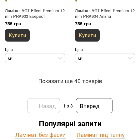
Ламінат AGT Effect Premium 12
Ламінат AGT Effect Premium 12
mm PRK903 Еверест
mm PRK904 Альпи
755 грн
755 грн
Купити
Купити
Ціна
Ціна
м²
м²
Показати ще 40 товарів
Назад
Вперед
1
з 3
Популярні запити
Ламінат без фаски
|
Ламінат під теплу