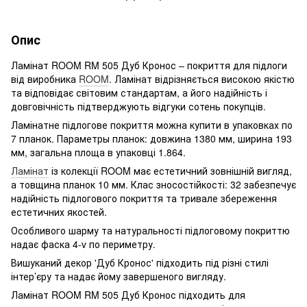
Опис
Ламінат ROOM RM 505 Дуб Кронос – покриття для підлоги
від виробника
ROOM
. Ламінат відрізняється високою якістю
та відповідає світовим стандартам, а його надійність і
довговічність підтверджують відгуки сотень покупців.
Ламінатне підлогове покриття можна купити в упаковках по
7 планок. Параметры планок: довжина 1380 мм, ширина 193
мм, загальна площа в упаковці 1.864.
Ламінат
із колекції ROOM має естетичний зовнішній вигляд,
а товщина планок 10 мм. Клас зносостійкості: 32 забезпечує
надійність підлогового покриття та тривале збереження
естетичних якостей.
Особливого шарму та натуральності підлоговому покриттю
надає фаска 4-v по периметру.
Вишуканий декор 'Дуб Кронос' підходить під різні стилі
інтер’єру та надає йому завершеного вигляду.
Ламінат ROOM RM 505 Дуб Кронос підходить для