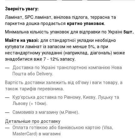
Зверніть увагу:
Ламінат, SPC ламінат, вінілова підлога, террасна та
паркетна дошка продається
кратно упаковок
.
Мінімальна кількість упаковок для відправки по Україні
5шт.
Майте на увазі:
для стандартної укладки необхідно
купувати ламінат із запасом не менше 5%, а при
нестандартному укладанні (наприклад, діагональ) може
знадобитися вже 7 - 12% запасу.
Доставка по Україні транспортною компанією Нова
Пошта або Delivery.
Вартість доставки залежить від об'єму і ваги товару, а
також тарифів перевізника.
Кур'єрська доставка по Рівному, Києву, Луцьку та
Львову
(+ 10км).
Самовивіз з магазину (м.Рівне).
Детальніше про доставку
Оплата готівкою або банківською картою (Visa,
MasterCard) в магазині