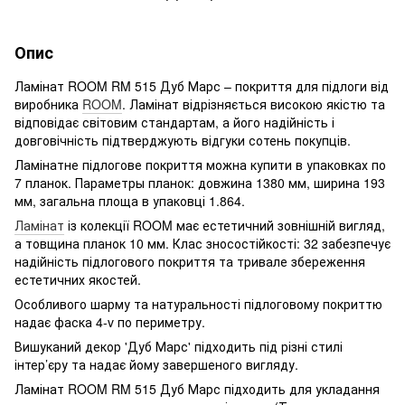
Опис
Ламінат ROOM RM 515 Дуб Марс – покриття для підлоги від
виробника
ROOM
. Ламінат відрізняється високою якістю та
відповідає світовим стандартам, а його надійність і
довговічність підтверджують відгуки сотень покупців.
Ламінатне підлогове покриття можна купити в упаковках по
7 планок. Параметры планок: довжина 1380 мм, ширина 193
мм, загальна площа в упаковці 1.864.
Ламінат
із колекції ROOM має естетичний зовнішній вигляд,
а товщина планок 10 мм. Клас зносостійкості: 32 забезпечує
надійність підлогового покриття та тривале збереження
естетичних якостей.
Особливого шарму та натуральності підлоговому покриттю
надає фаска 4-v по периметру.
Вишуканий декор 'Дуб Марс' підходить під різні стилі
інтер’єру та надає йому завершеного вигляду.
Ламінат ROOM RM 515 Дуб Марс підходить для укладання