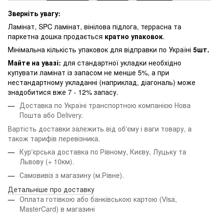
Зверніть увагу:
Ламінат, SPC ламінат, вінілова підлога, террасна та
паркетна дошка продається
кратно упаковок
.
Мінімальна кількість упаковок для відправки по Україні
5шт.
Майте на увазі:
для стандартної укладки необхідно
купувати ламінат із запасом не менше 5%, а при
нестандартному укладанні (наприклад, діагональ) може
знадобитися вже 7 - 12% запасу.
Доставка по Україні транспортною компанією Нова
Пошта або Delivery.
Вартість доставки залежить від об'єму і ваги товару, а
також тарифів перевізника.
Кур'єрська доставка по Рівному, Києву, Луцьку та
Львову
(+ 10км).
Самовивіз з магазину (м.Рівне).
Детальніше про доставку
Оплата готівкою або банківською картою (Visa,
MasterCard) в магазині