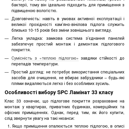
бактерії, тому він ідеально підходить для приміщення з
підвищеною вологістю.
Довговічність: навіть в умовах активної експлуатації і
великої прохідності кам’яно-вінілова підлога служить
близько 10-15 років без зміни зовнішнього вигляду.
Легка укладка: замкова система з’єднання панелей
забезпечує простий монтаж і демонтаж підлогового
покриття.
Сумісність з «теплою підлогою»
завдяки стійкості до
перепадів температури.
Простий догляд: не потребує використання спеціальних
засобів для очищення, не вбирає забрудники – будь-які
плями видаляються легко і без особливих зусиль.
Особливості вибору SPC Ламінат 33 класу
Клас 33 означає, що підлогове покриття розраховане на
монтаж у квартирах, приватних будинках, комерційних та
офісних приміщеннях. Однак, перед тим, як його купити,
слід звернути увагу на такі нюанси:
Якщо приміщення опалюється теплою підлогою, в описі