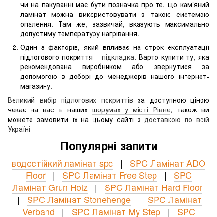
чи на пакуванні має бути позначка про те, що кам’яний
ламінат можна використовувати з такою системою
опалення. Там же, зазвичай, вказують максимально
допустиму температуру нагрівання.
Один з факторів, який впливає на строк експлуатації
підлогового покриття –
підкладка
. Варто купити ту, яка
рекомендована виробником або звернутися за
допомогою в доборі до менеджерів нашого інтернет-
магазину.
Великий вибір підлогових покриттів
за доступною ціною
чекає на вас в наших
шорумах у місті Рівне
, також ви
можете замовити їх на цьому сайті з
доставкою по всій
Україні
.
Популярні запити
водостійкий ламінат spc
|
SPC Ламінат ADO
Floor
|
SPC Ламінат Free Step
|
SPC
Ламінат Grun Holz
|
SPC Ламінат Hard Floor
|
SPC Ламінат Stonehenge
|
SPC Ламінат
Verband
|
SPC Ламінат My Step
|
SPC