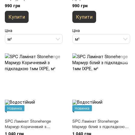
990 грн
990 грн
Купити
Купити
Ціна
Ціна
м²
м²
Новинка
Новинка
SPC Ламінат Stonehenge
SPC Ламінат Stonehenge
Мармур Коричневий з
Мармур білий з підкладкою
підкладкою 1мм IXPE
1мм IXPE
1 040 грн
1 040 грн