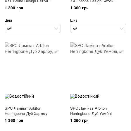
XXL Stone Design Бетон
XXL Stone Design Бетон
Бейкер
Гамбург
1 300 грн
1 300 грн
Ціна
Ціна
м²
м²
SPC Ламінат Arbiton
SPC Ламінат Arbiton
Herringbone Дуб Харлоу
Herringbone Дуб Уемблі
1 360 грн
1 360 грн