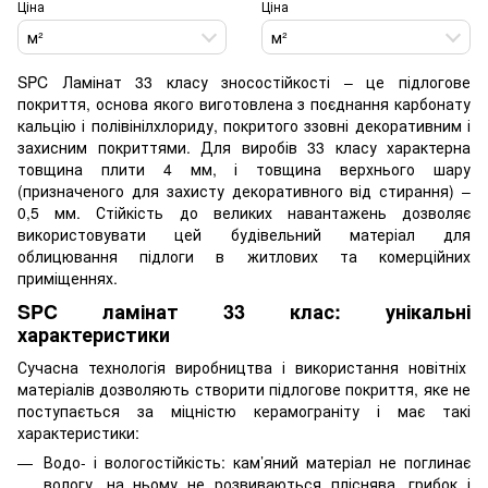
Ціна
Ціна
м²
м²
SPC Ламінат 33 класу зносостійкості – це підлогове
покриття, основа якого виготовлена з поєднання карбонату
кальцію і полівінілхлориду, покритого ззовні декоративним і
захисним покриттями. Для виробів 33 класу характерна
товщина плити 4 мм, і товщина верхнього шару
(призначеного для захисту декоративного від стирання) –
0,5 мм. Стійкість до великих навантажень дозволяє
використовувати цей будівельний матеріал для
облицювання підлоги в житлових та комерційних
приміщеннях.
SPC ламінат 33 клас: унікальні
характеристики
Сучасна технологія виробництва і використання новітніх
матеріалів дозволяють створити підлогове покриття, яке не
поступається за міцністю керамограніту і має такі
характеристики:
Водо- і вологостійкість: кам’яний матеріал не поглинає
вологу, на ньому не розвиваються пліснява, грибок і